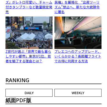
ズ」がレトロ可愛い、チャーム
民権」を厳格化 “出産ツーリ
付きタンブラーなど数量限定発
ズム”禁止へ、新たな大統領令
売
に署名
Z世代が選ぶ「世界で最も暮ら
プレエコへのアップグレード、
しやすい都市」東京が1位、若
いくらかかる？長距離フライト
者を魅了する理由とは？
でお得に利用する方法
RANKING
DAILY
WEEKLY
紙面PDF版