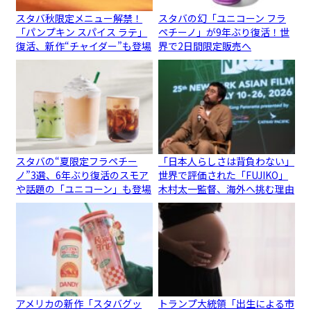
スタバ秋限定メニュー解禁！
スタバの幻「ユニコーン フラ
「パンプキン スパイス ラテ」
ペチーノ」が9年ぶり復活！世
復活、新作“チャイダー”も登場
界で2日間限定販売へ
スタバの“夏限定フラペチー
「日本人らしさは背負わない」
ノ”3選、6年ぶり復活のスモア
世界で評価された「FUJIKO」
や話題の「ユニコーン」も登場
木村太一監督、海外へ挑む理由
アメリカの新作「スタバグッ
トランプ大統領「出生による市