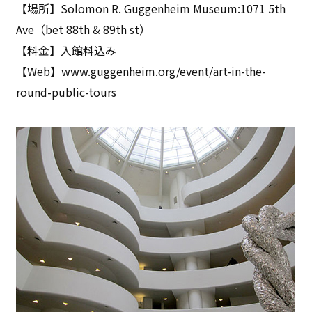
【場所】Solomon R. Guggenheim Museum:1071 5th
Ave（bet 88th & 89th st）
【料金】入館料込み
【Web】
www.guggenheim.org/event/art-in-the-
round-public-tours