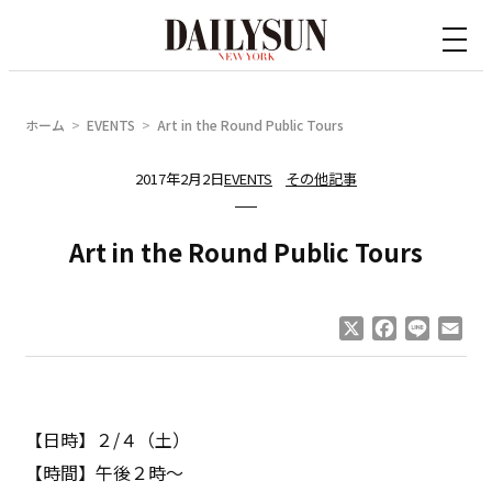
内
容
を
ス
ホーム
EVENTS
Art in the Round Public Tours
キ
ッ
2017年2月2日
EVENTS
その他記事
プ
Art in the Round Public Tours
X
Facebook
Line
Ema
【日時】２/４（土）
【時間】午後２時〜