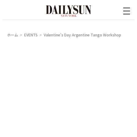
内
容
を
ス
ホーム
EVENTS
Valentine’s Day Argentine Tango Workshop
キ
ッ
プ