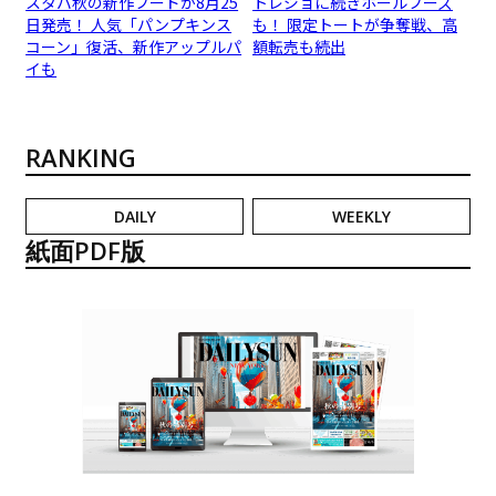
スタバ秋の新作フードが8月25
トレジョに続きホールフーズ
日発売！ 人気「パンプキンス
も！ 限定トートが争奪戦、高
コーン」復活、新作アップルパ
額転売も続出
イも
RANKING
DAILY
WEEKLY
紙面PDF版