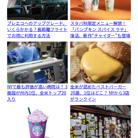
プレエコへのアップグレード、
スタバ秋限定メニュー解禁！
いくらかかる？長距離フライト
「パンプキン スパイス ラテ」
でお得に利用する方法
復活、新作“チャイダー”も登場
NYで最も評価が高い病院は？ 3
全米が認めたベストバーガー
施設が州内1位、全米トップ20
20選、1位はどこ？ NYから3店
入り
がランクイン