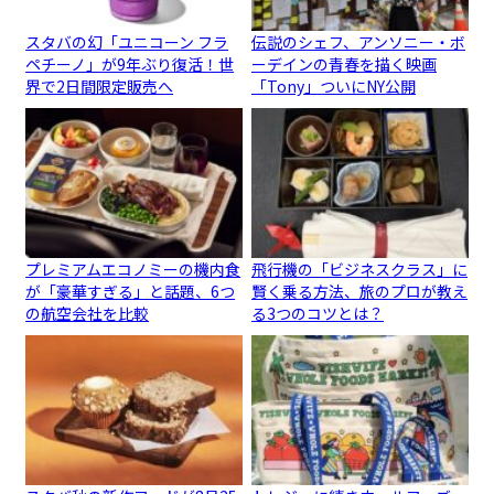
スタバの幻「ユニコーン フラ
伝説のシェフ、アンソニー・ボ
ペチーノ」が9年ぶり復活！世
ーデインの青春を描く映画
界で2日間限定販売へ
「Tony」ついにNY公開
プレミアムエコノミーの機内食
飛行機の「ビジネスクラス」に
が「豪華すぎる」と話題、6つ
賢く乗る方法、旅のプロが教え
の航空会社を比較
る3つのコツとは？