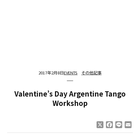
2017年2月8日
EVENTS
その他記事
Valentine’s Day Argentine Tango
Workshop
X
Facebook
Line
Ema