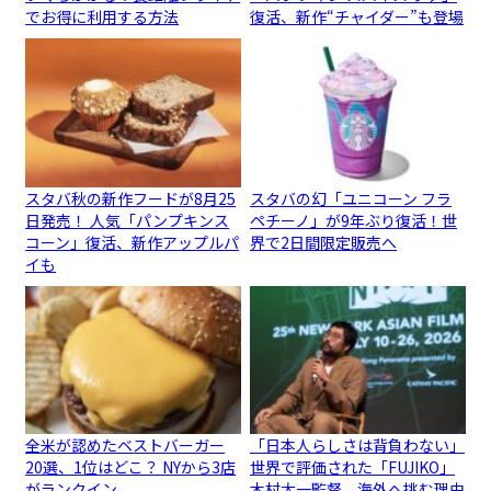
でお得に利用する方法
復活、新作“チャイダー”も登場
スタバ秋の新作フードが8月25
スタバの幻「ユニコーン フラ
日発売！ 人気「パンプキンス
ペチーノ」が9年ぶり復活！世
コーン」復活、新作アップルパ
界で2日間限定販売へ
イも
全米が認めたベストバーガー
「日本人らしさは背負わない」
20選、1位はどこ？ NYから3店
世界で評価された「FUJIKO」
がランクイン
木村太一監督、海外へ挑む理由