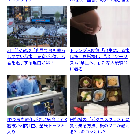
Z世代が選ぶ「世界で最も暮ら
トランプ大統領「出生による市
しやすい都市」東京が1位、若
民権」を厳格化 “出産ツーリ
者を魅了する理由とは？
ズム”禁止へ、新たな大統領令
に署名
NYで最も評価が高い病院は？ 3
飛行機の「ビジネスクラス」に
施設が州内1位、全米トップ20
賢く乗る方法、旅のプロが教え
入り
る3つのコツとは？