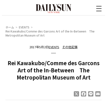
内
容
を
ス
ホーム
EVENTS
キ
Rei Kawakubo/Comme des Garcons Art of the In-Between The
Metropolitan Museum of Art
ッ
プ
2017年5月2日
EVENTS
その他記事
Rei Kawakubo/Comme des Garcons
Art of the In-Between The
Metropolitan Museum of Art
X
Facebook
Line
Ema