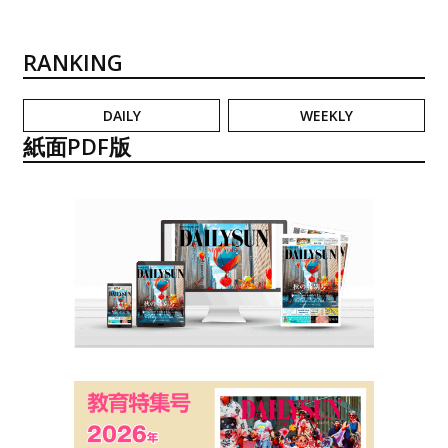
RANKING
DAILY
WEEKLY
紙面PDF版