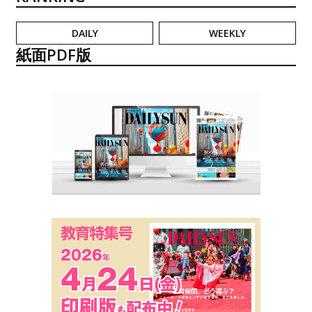
DAILY
WEEKLY
紙面PDF版