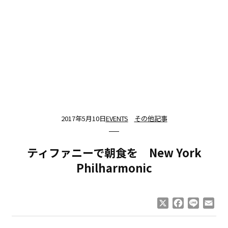
2017年5月10日
EVENTS
その他記事
ティファニーで朝食を New York
Philharmonic
X
Facebook
Line
Ema