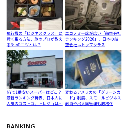
飛行機の「ビジネスクラス」に
エコノミー席が広い「航空会社
賢く乗る方法、旅のプロが教え
ランキング2026」、日本の航
る3つのコツとは？
空会社はトップクラス
NYで1番安いスーパーはどこ？
変わるアメリカの「グリーンカ
最新ランキング発表、日本人に
ード」制度、スモールビジネス
人気のコストコ、トレジョは…
融資や出入国管理も厳格化
RANKING