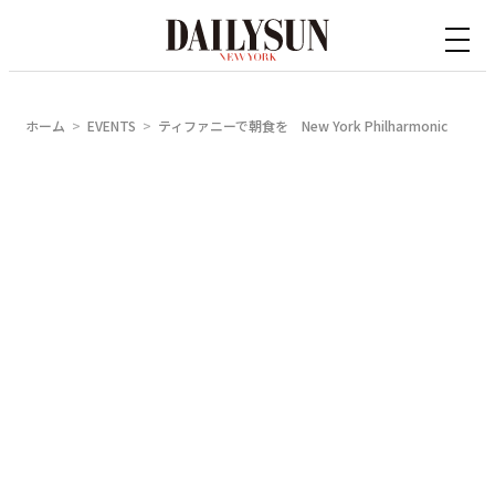
内
容
を
ス
ホーム
EVENTS
ティファニーで朝食を New York Philharmonic
キ
ッ
プ