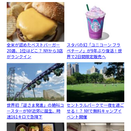
全米が認めたベストバーガー
スタバの幻「ユニコーン フラ
20選、1位はどこ？ NYから3店
ペチーノ」が9年ぶり復活！世
がランクイン
界で2日間限定販売へ
世界初「逆さま発進」の絶叫コ
セントラルパークで一夜を過ご
ースターがNY近郊に誕生、時
せる！？ NYで無料キャンプイ
速161キロで急降下
ベント開催