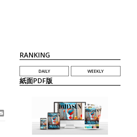
RANKING
DAILY
WEEKLY
紙面PDF版
ook
ne
Email