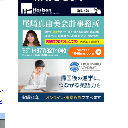
ン
ぶ
限