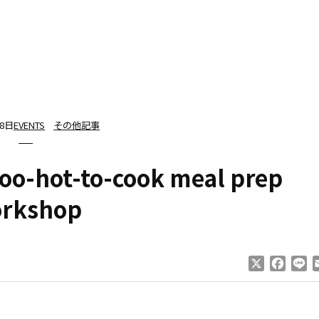
28日
EVENTS
その他記事
too-hot-to-cook meal prep
rkshop
X
Faceb
Li