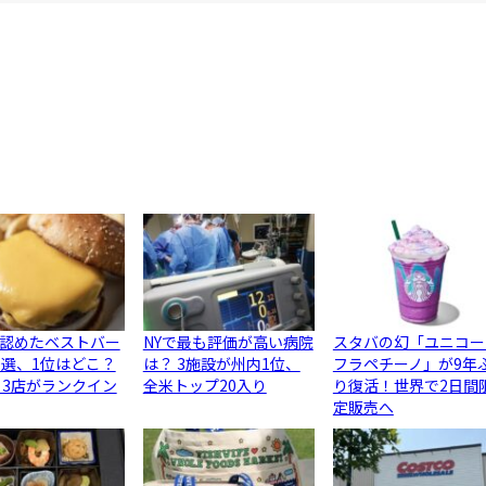
認めたベストバー
NYで最も評価が高い病院
スタバの幻「ユニコー
0選、1位はどこ？
は？ 3施設が州内1位、
フラペチーノ」が9年
ら3店がランクイン
全米トップ20入り
り復活！世界で2日間
定販売へ