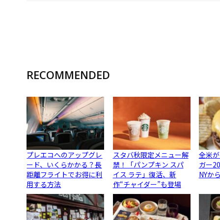
RECOMMENDED
プレエコへのアップグレ
スタバ秋限定メニュー解
全米が
ード、いくらかかる？長
禁！「パンプキン スパ
ガー2
距離フライトでお得に利
イス ラテ」復活、新
NYか
用する方法
作“チャイダー”も登場