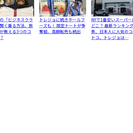
の「ビジネスクラ
トレジョに続きホールフ
NYで1番安いスーパー
賢く乗る方法、旅
ーズも！ 限定トートが争
どこ？ 最新ランキン
が教える3つのコ
奪戦、高額転売も続出
表、日本人に人気のコ
？
トコ、トレジョは…