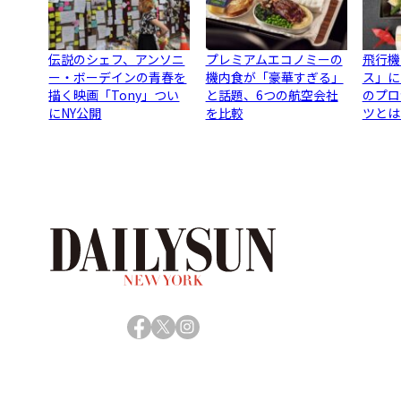
伝説のシェフ、アンソニ
プレミアムエコノミーの
飛行機
ー・ボーデインの青春を
機内食が「豪華すぎる」
ス」に
描く映画「Tony」つい
と話題、6つの航空会社
のプロ
にNY公開
を比較
ツとは
Facebook
X
Instagram