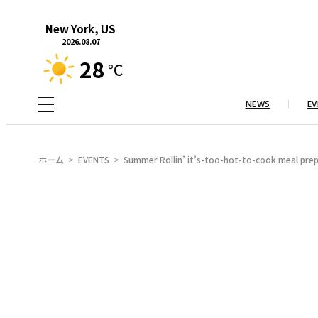
内
New York, US
容
2026.08.07
を
28
°C
ス
キ
NEWS
EV
ッ
プ
ホーム
EVENTS
Summer Rollin’ it’s-too-hot-to-cook meal pr