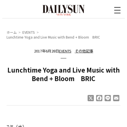
内
容
を
ス
ホーム
EVENTS
キ
Lunchtime Yoga and Live Music with Bend + Bloom BRIC
ッ
2017年6月28日
EVENTS
その他記事
プ
Lunchtime Yoga and Live Music with
Bend + Bloom BRIC
X
Facebook
Line
Ema
7/5（水）