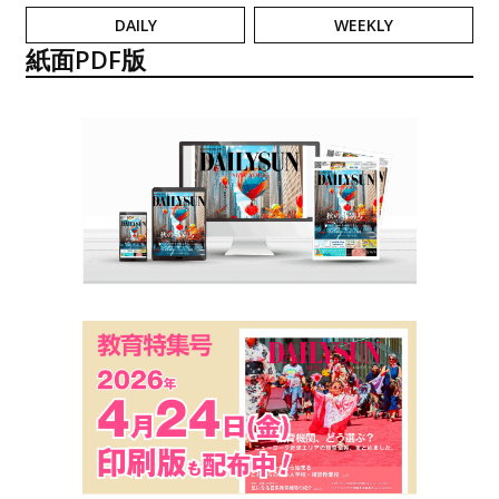
DAILY
WEEKLY
紙面PDF版