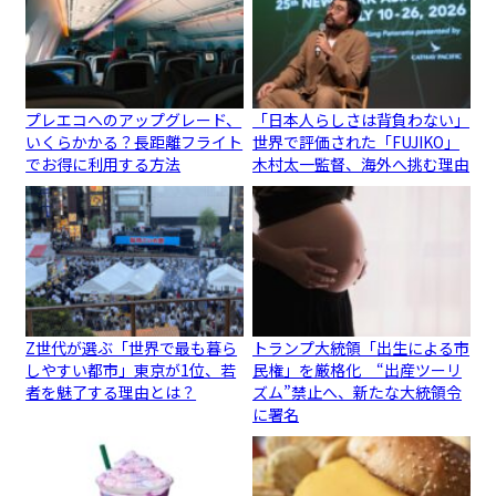
プレエコへのアップグレード、
「日本人らしさは背負わない」
いくらかかる？長距離フライト
世界で評価された「FUJIKO」
でお得に利用する方法
木村太一監督、海外へ挑む理由
Z世代が選ぶ「世界で最も暮ら
トランプ大統領「出生による市
しやすい都市」東京が1位、若
民権」を厳格化 “出産ツーリ
者を魅了する理由とは？
ズム”禁止へ、新たな大統領令
に署名