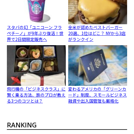
スタバの幻「ユニコーン フラ
全米が認めたベストバーガー
ペチーノ」が9年ぶり復活！世
20選、1位はどこ？ NYから3店
界で2日間限定販売へ
がランクイン
飛行機の「ビジネスクラス」に
変わるアメリカの「グリーンカ
賢く乗る方法、旅のプロが教え
ード」制度、スモールビジネス
る3つのコツとは？
融資や出入国管理も厳格化
RANKING