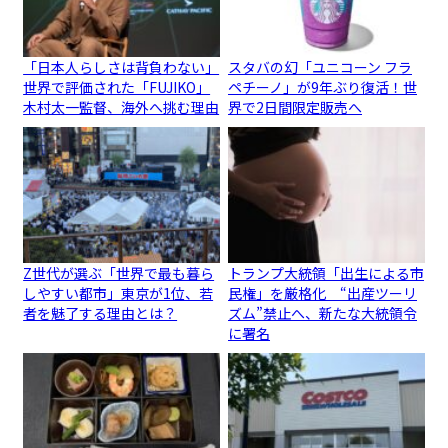
「日本人らしさは背負わない」
スタバの幻「ユニコーン フラ
世界で評価された「FUJIKO」
ペチーノ」が9年ぶり復活！世
木村太一監督、海外へ挑む理由
界で2日間限定販売へ
Z世代が選ぶ「世界で最も暮ら
トランプ大統領「出生による市
しやすい都市」東京が1位、若
民権」を厳格化 “出産ツーリ
者を魅了する理由とは？
ズム”禁止へ、新たな大統領令
に署名