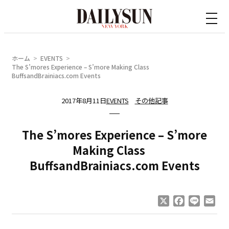
内
容
を
ス
ホーム
EVENTS
キ
The S’mores Experience – S’more Making Class
BuffsandBrainiacs.com Events
ッ
プ
2017年8月11日
EVENTS
その他記事
The S’mores Experience – S’more
Making Class
BuffsandBrainiacs.com Events
X
Facebook
Line
Ema