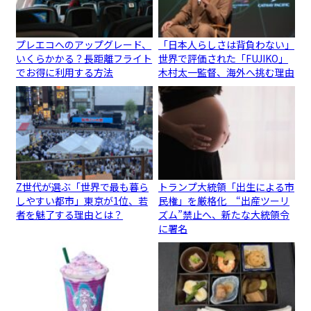
プレエコへのアップグレード、
「日本人らしさは背負わない」
いくらかかる？長距離フライト
世界で評価された「FUJIKO」
でお得に利用する方法
木村太一監督、海外へ挑む理由
Z世代が選ぶ「世界で最も暮ら
トランプ大統領「出生による市
しやすい都市」東京が1位、若
民権」を厳格化 “出産ツーリ
者を魅了する理由とは？
ズム”禁止へ、新たな大統領令
に署名