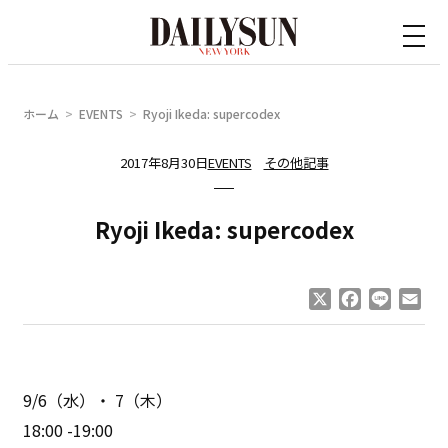
内
容
を
ス
ホーム
EVENTS
Ryoji Ikeda: supercodex
キ
ッ
2017年8月30日
EVENTS
その他記事
プ
Ryoji Ikeda: supercodex
X
Facebook
Line
Ema
9/6（水）・ 7（木）
18:00 -19:00