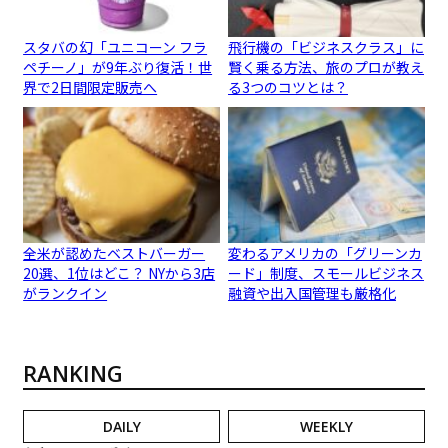
スタバの幻「ユニコーン フラ
飛行機の「ビジネスクラス」に
ペチーノ」が9年ぶり復活！世
賢く乗る方法、旅のプロが教え
界で2日間限定販売へ
る3つのコツとは？
全米が認めたベストバーガー
変わるアメリカの「グリーンカ
20選、1位はどこ？ NYから3店
ード」制度、スモールビジネス
がランクイン
融資や出入国管理も厳格化
RANKING
DAILY
WEEKLY