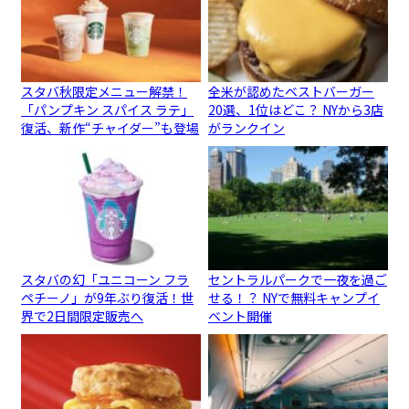
スタバ秋限定メニュー解禁！
全米が認めたベストバーガー
「パンプキン スパイス ラテ」
20選、1位はどこ？ NYから3店
復活、新作“チャイダー”も登場
がランクイン
スタバの幻「ユニコーン フラ
セントラルパークで一夜を過ご
ペチーノ」が9年ぶり復活！世
せる！？ NYで無料キャンプイ
界で2日間限定販売へ
ベント開催