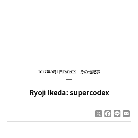
2017年9月1日
EVENTS
その他記事
Ryoji Ikeda: supercodex
X
Facebook
Line
Ema