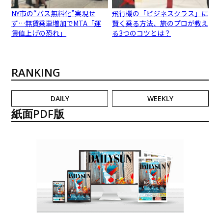
NY市の“バス無料化”実現せ
飛行機の「ビジネスクラス」に
ず…無賃乗車増加でMTA「運
賢く乗る方法、旅のプロが教え
賃値上げの恐れ」
る3つのコツとは？
RANKING
DAILY
WEEKLY
紙面PDF版