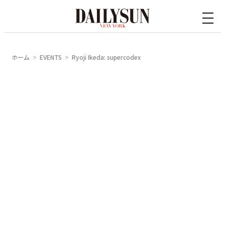
内
容
を
ス
ホーム
EVENTS
Ryoji Ikeda: supercodex
キ
ッ
プ