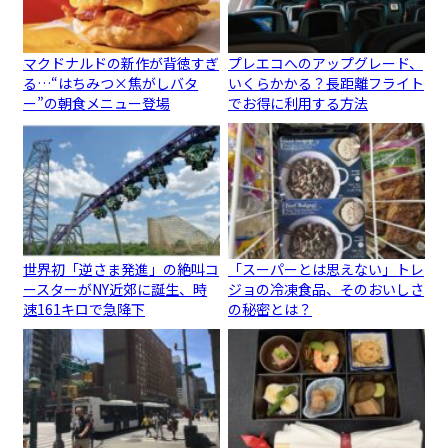
マクドナルドの新作が背徳すぎ
プレエコへのアップグレード、
る…“はちみつ×焦がしバタ
いくらかかる？長距離フライト
ー”の朝食メニュー登場
でお得に利用する方法
世界初「逆さま発進」の絶叫コ
「スーパーとは思えない」トレ
ースターがNY近郊に誕生、時
ジョの冷凍食品、そのおいしさ
速161キロで急降下
の秘密とは？