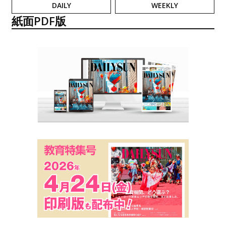
DAILY
WEEKLY
紙面PDF版