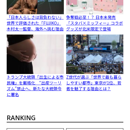
「日本人らしさは背負わない」
争奪戦必至！？ 日本未発売
世界で評価された「FUJIKO」
「スタバ×ミッフィー」コラボ
木村太一監督、海外へ挑む理由
グッズが北米限定で登場
トランプ大統領「出生による市
Z世代が選ぶ「世界で最も暮ら
民権」を厳格化 “出産ツーリ
しやすい都市」東京が1位、若
ズム”禁止へ、新たな大統領令
者を魅了する理由とは？
に署名
RANKING