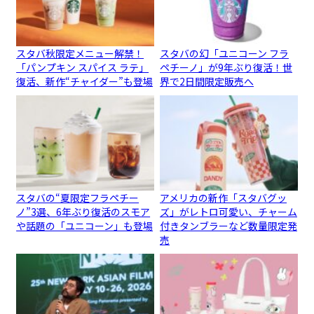
スタバ秋限定メニュー解禁！
スタバの幻「ユニコーン フラ
「パンプキン スパイス ラテ」
ペチーノ」が9年ぶり復活！世
復活、新作“チャイダー”も登場
界で2日間限定販売へ
スタバの“夏限定フラペチー
アメリカの新作「スタバグッ
ノ”3選、6年ぶり復活のスモア
ズ」がレトロ可愛い、チャーム
や話題の「ユニコーン」も登場
付きタンブラーなど数量限定発
売