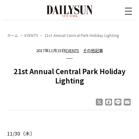
内
容
を
ス
ホーム
EVENTS
21st Annual Central Park Holiday Lighting
キ
ッ
2017年11月23日
EVENTS
その他記事
プ
21st Annual Central Park Holiday
Lighting
X
Facebook
Line
Ema
11/30（木）