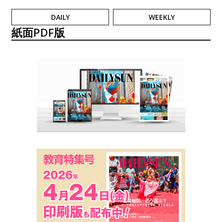
DAILY
WEEKLY
紙面PDF版