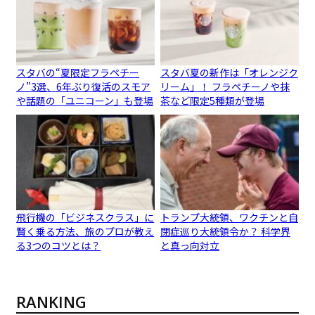
スタバの“夏限定フラペチー
スタバ夏の新作は「オレンジク
ノ”3選、6年ぶり復活のスモア
リーム」！ フラペチーノや抹
や話題の「ユニコーン」も登場
茶など限定5種類が登場
飛行機の「ビジネスクラス」に
トランプ大統領、ワクチンと自
賢く乗る方法、旅のプロが教え
閉症巡り大統領令か？ 科学界
る3つのコツとは？
と真っ向対立
RANKING