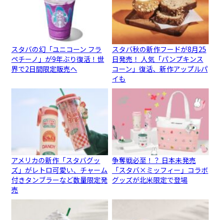
スタバの幻「ユニコーン フラ
スタバ秋の新作フードが8月25
ペチーノ」が9年ぶり復活！世
日発売！ 人気「パンプキンス
界で2日間限定販売へ
コーン」復活、新作アップルパ
イも
アメリカの新作「スタバグッ
争奪戦必至！？ 日本未発売
ズ」がレトロ可愛い、チャーム
「スタバ×ミッフィー」コラボ
付きタンブラーなど数量限定発
グッズが北米限定で登場
売