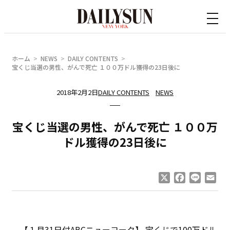
内
容
を
ス
ホーム
NEWS
DAILY CONTENTS
キ
宝くじ当選の男性、がんで死亡 １００万ドル獲得の23日後に
ッ
2018年2月2日
DAILY CONTENTS
NEWS
プ
宝くじ当選の男性、がんで死亡 １００万
ドル獲得の23日後に
X
Facebook
Line
Ema
【１月31日付ABCニューヨーク】 宝くじで100万ドル