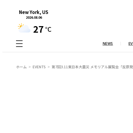
内
New York, US
容
2026.08.06
を
27
°C
ス
キ
NEWS
EV
ッ
プ
ホーム
EVENTS
第7回3.11東日本大震災 メモリアル展覧会「反原