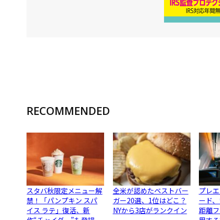
RECOMMENDED
スタバ秋限定メニュー解
全米が認めたベストバー
プレエ
禁！「パンプキン スパ
ガー20選、1位はどこ？
ード、
イス ラテ」復活、新
NYから3店がランクイン
距離フ