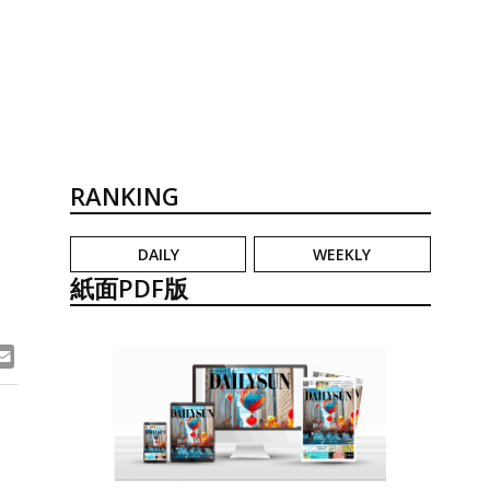
RANKING
DAILY
WEEKLY
紙面PDF版
ook
ne
Email