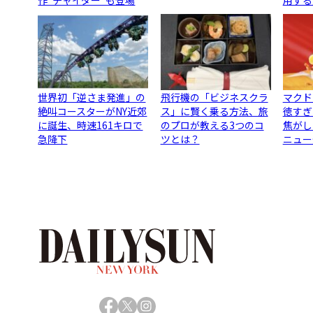
作“チャイダー”も登場
用する
世界初「逆さま発進」の
飛行機の「ビジネスクラ
マクド
絶叫コースターがNY近郊
ス」に賢く乗る方法、旅
徳すぎ
に誕生、時速161キロで
のプロが教える3つのコ
焦がし
急降下
ツとは？
ニュー
Facebook
X
Instagram