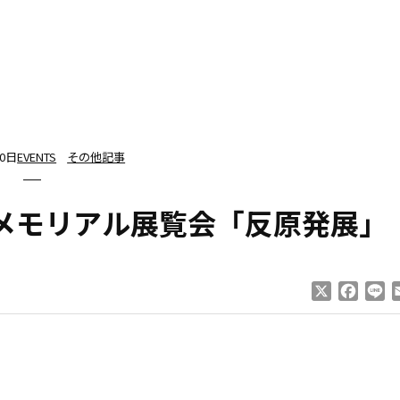
10日
EVENTS
その他記事
災 メモリアル展覧会「反原発展」
X
Faceb
Li