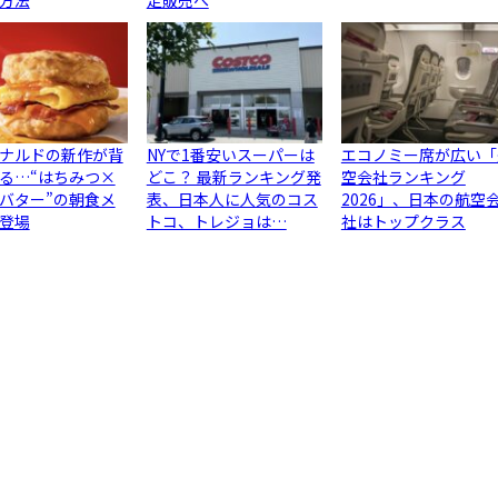
方法
定販売へ
ナルドの新作が背
NYで1番安いスーパーは
エコノミー席が広い「
る…“はちみつ×
どこ？ 最新ランキング発
空会社ランキング
バター”の朝食メ
表、日本人に人気のコス
2026」、日本の航空
登場
トコ、トレジョは…
社はトップクラス