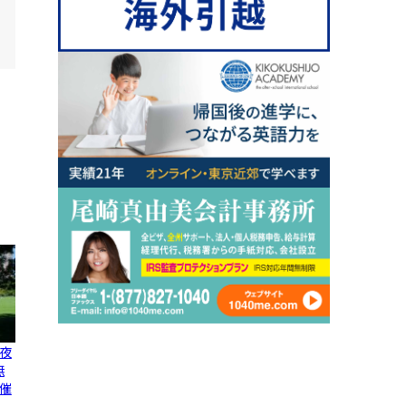
夜
無
催