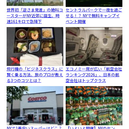
世界初「逆さま発進」の絶叫コ
セントラルパークで一夜を過ご
ースターがNY近郊に誕生、時
せる！？ NYで無料キャンプイ
速161キロで急降下
ベント開催
飛行機の「ビジネスクラス」に
エコノミー席が広い「航空会社
賢く乗る方法、旅のプロが教え
ランキング2026」、日本の航
る3つのコツとは？
空会社はトップクラス
NYで1番安いスーパーはどこ？
【いよいよ開催】NYのセン