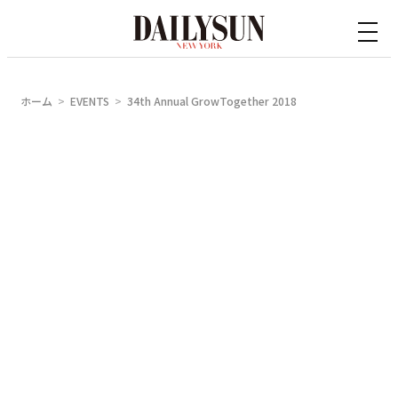
内
容
を
ス
ホーム
EVENTS
34th Annual GrowTogether 2018
キ
ッ
プ