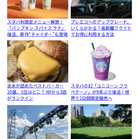
スタバ秋限定メニュー解禁！
プレエコへのアップグレード、
「パンプキン スパイス ラテ」
いくらかかる？長距離フライト
復活、新作“チャイダー”も登場
でお得に利用する方法
全米が認めたベストバーガー
スタバの幻「ユニコーン フラ
20選、1位はどこ？ NYから3店
ペチーノ」が9年ぶり復活！世
がランクイン
界で2日間限定販売へ