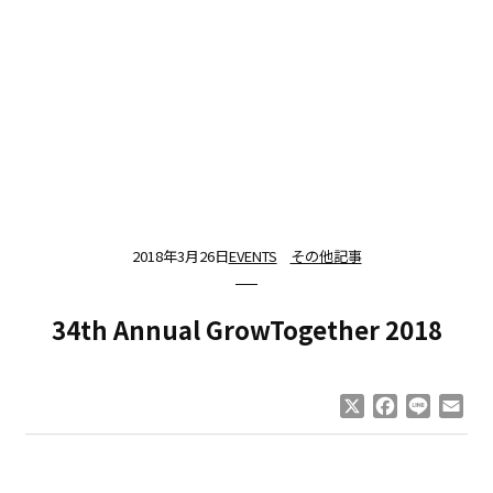
2018年3月26日
EVENTS
その他記事
34th Annual GrowTogether 2018
X
Facebook
Line
Ema