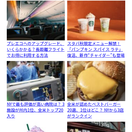
プレエコへのアップグレード、
スタバ秋限定メニュー解禁！
いくらかかる？長距離フライト
「パンプキン スパイス ラテ」
でお得に利用する方法
復活、新作“チャイダー”も登場
NYで最も評価が高い病院は？ 3
全米が認めたベストバーガー
施設が州内1位、全米トップ20
20選、1位はどこ？ NYから3店
入り
がランクイン