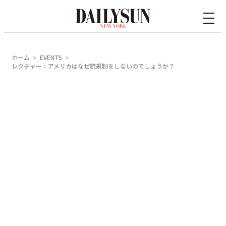
内
容
を
ス
ホーム
EVENTS
キ
レクチャー：アメリカはなぜ銃規制をしないのでしょうか？
ッ
プ