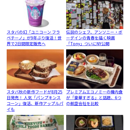
スタバの幻「ユニコーン フラ
伝説のシェフ、アンソニー・ボ
ペチーノ」が9年ぶり復活！世
ーデインの青春を描く映画
界で2日間限定販売へ
「Tony」ついにNY公開
スタバ秋の新作フードが8月25
プレミアムエコノミーの機内食
日発売！ 人気「パンプキンス
が「豪華すぎる」と話題、6つ
コーン」復活、新作アップルパ
の航空会社を比較
イも