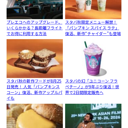
プレエコへのアップグレード、
スタバ秋限定メニュー解禁！
いくらかかる？長距離フライト
「パンプキン スパイス ラテ」
でお得に利用する方法
復活、新作“チャイダー”も登場
スタバ秋の新作フードが8月25
スタバの幻「ユニコーン フラ
日発売！ 人気「パンプキンス
ペチーノ」が9年ぶり復活！世
コーン」復活、新作アップルパ
界で2日間限定販売へ
イも