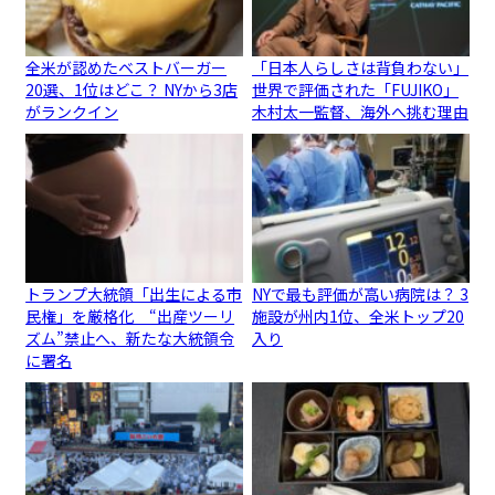
全米が認めたベストバーガー
「日本人らしさは背負わない」
20選、1位はどこ？ NYから3店
世界で評価された「FUJIKO」
がランクイン
木村太一監督、海外へ挑む理由
トランプ大統領「出生による市
NYで最も評価が高い病院は？ 3
民権」を厳格化 “出産ツーリ
施設が州内1位、全米トップ20
ズム”禁止へ、新たな大統領令
入り
に署名