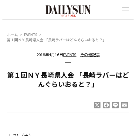
内
容
を
ス
ホーム
EVENTS
キ
第１回ＮＹ長崎県人会 「長崎ラバーはどんぐらいおると？」
ッ
2018年4月16日
EVENTS
その他記事
プ
第１回ＮＹ長崎県人会 「長崎ラバーはど
んぐらいおると？」
X
Facebook
Line
Ema
４/21（土）