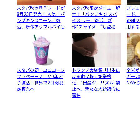
スタバ秋の新作フードが
スタバ秋限定メニュー解
プレエ
8月25日発売！ 人気「パ
禁！「パンプキン スパ
ード、
ンプキンスコーン」復
イス ラテ」復活、新
距離フ
活、新作アップルパイも
作“チャイダー”も登場
用する
スタバの幻「ユニコーン
トランプ大統領「出生に
全米が
フラペチーノ」が9年ぶ
よる市民権」を厳格
ガー2
り復活！世界で2日間限
化 “出産ツーリズム”禁
NYか
定販売へ
止へ、新たな大統領令に
署名