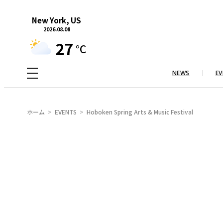
内
New York, US
容
2026.08.08
を
27
°C
ス
キ
NEWS
EV
ッ
プ
ホーム
EVENTS
Hoboken Spring Arts & Music Festival