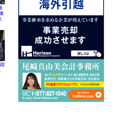
最
東
す
病院
、