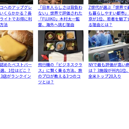
コへのアップグレ
「日本人らしさは背負わ
Z世代が選ぶ「世界で
いくらかかる？長
ない」世界で評価された
も暮らしやすい都市」
ライトでお得に利
「FUJIKO」木村太一監
京が1位、若者を魅了
方法
督、海外へ挑む理由
る理由とは？
認めたベストバー
飛行機の「ビジネスクラ
NYで最も評価が高い
0選、1位はどこ？
ス」に賢く乗る方法、旅
は？ 3施設が州内1位
ら3店がランクイン
のプロが教える3つのコ
全米トップ20入り
ツとは？