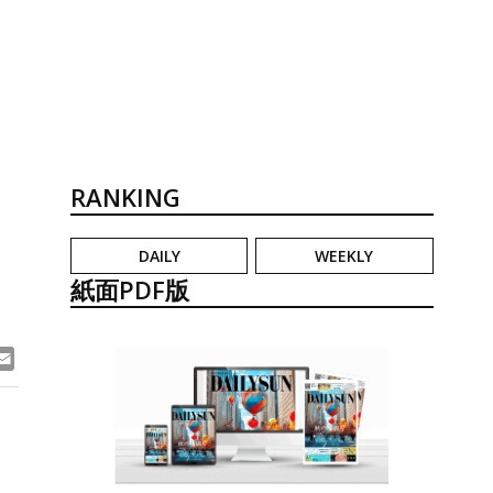
RANKING
DAILY
WEEKLY
紙面PDF版
ook
ne
Email