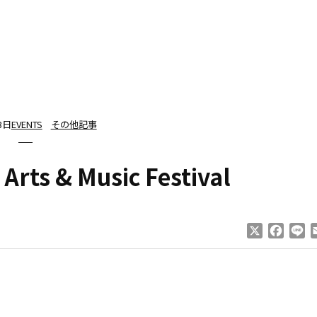
3日
EVENTS
その他記事
Arts & Music Festival
X
Faceb
Li