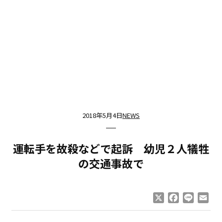
2018年5月4日
NEWS
運転手を故殺などで起訴 幼児２人犠牲
の交通事故で
X
Facebook
Line
Ema