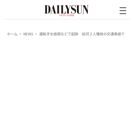
内
容
を
ス
ホーム
NEWS
運転手を故殺などで起訴 幼児２人犠牲の交通事故で
キ
ッ
プ