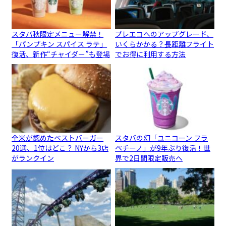
スタバ秋限定メニュー解禁！
プレエコへのアップグレード、
「パンプキン スパイス ラテ」
いくらかかる？長距離フライト
復活、新作“チャイダー”も登場
でお得に利用する方法
全米が認めたベストバーガー
スタバの幻「ユニコーン フラ
20選、1位はどこ？ NYから3店
ペチーノ」が9年ぶり復活！世
がランクイン
界で2日間限定販売へ