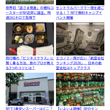
世界初「逆さま発進」の絶叫コ
セントラルパークで一夜を過ご
ースターがNY近郊に誕生、時
せる！？ NYで無料キャンプイ
速161キロで急降下
ベント開催
飛行機の「ビジネスクラス」に
エコノミー席が広い「航空会社
賢く乗る方法、旅のプロが教え
ランキング2026」、日本の航
る3つのコツとは？
空会社はトップクラス
NYで1番安いスーパーはどこ？
【いよいよ開催】NYのセン