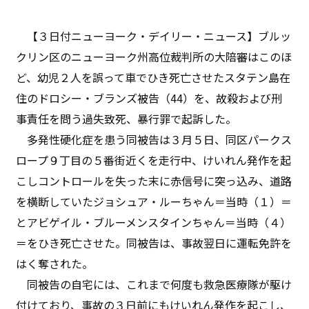
【３日付ニューヨーク・デイリー・ニュース】ブルッ
クリン区のニューヨーク州高位裁判所の大陪審はこのほ
ど、幼児２人を誤って車でひき死亡させたスタテン島在
住のドロシー・ブランズ被告（44）を、故殺および刑
事責任を問う過失致死、暴行罪で起訴した。
多発性硬化症を患う同被告は３月５日、同区パークス
ロープ９丁目の５番街近くを走行中、けいれん発作を起
こしコントロールを失った末に赤信号に突っ込み、道路
を横断していたジョシュア・ルーちゃん＝当時（１）＝
とアビゲイル・ブルーメンスタインちゃん＝当時（４）
＝をひき死亡させた。同被告は、事故翌日に運転免許を
はく奪された。
同被告の自宅には、これまで何度も救急医療隊が駆け
付けており、事故の３日前にもけいれん発作を起こし、