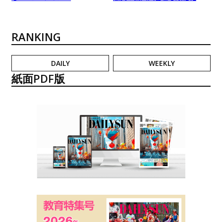
RANKING
DAILY
WEEKLY
紙面PDF版