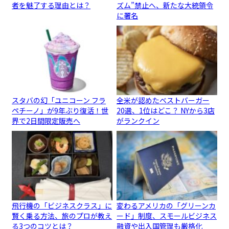
者を魅了する理由とは？
ズム”禁止へ、新たな大統領令
に署名
スタバの幻「ユニコーン フラ
全米が認めたベストバーガー
ペチーノ」が9年ぶり復活！世
20選、1位はどこ？ NYから3店
界で2日間限定販売へ
がランクイン
飛行機の「ビジネスクラス」に
変わるアメリカの「グリーンカ
賢く乗る方法、旅のプロが教え
ード」制度、スモールビジネス
る3つのコツとは？
融資や出入国管理も厳格化