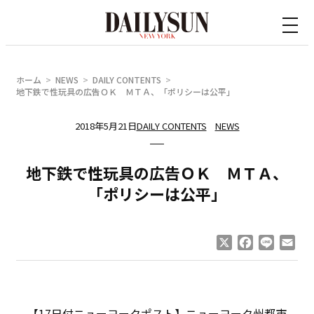
内
容
を
ス
ホーム
NEWS
DAILY CONTENTS
キ
地下鉄で性玩具の広告ＯＫ ＭＴＡ、「ポリシーは公平」
ッ
2018年5月21日
DAILY CONTENTS
NEWS
プ
地下鉄で性玩具の広告ＯＫ ＭＴＡ、
「ポリシーは公平」
X
Facebook
Line
Ema
【17日付ニューヨークポスト】ニューヨーク州都市