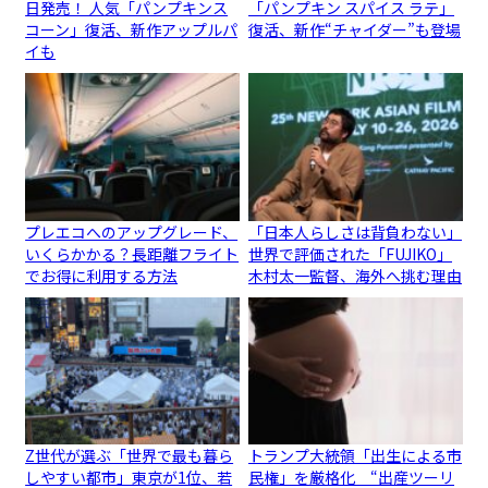
日発売！ 人気「パンプキンス
「パンプキン スパイス ラテ」
コーン」復活、新作アップルパ
復活、新作“チャイダー”も登場
イも
プレエコへのアップグレード、
「日本人らしさは背負わない」
いくらかかる？長距離フライト
世界で評価された「FUJIKO」
でお得に利用する方法
木村太一監督、海外へ挑む理由
Z世代が選ぶ「世界で最も暮ら
トランプ大統領「出生による市
しやすい都市」東京が1位、若
民権」を厳格化 “出産ツーリ