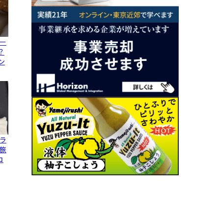
ー
？
ン
ラ
旅
コ