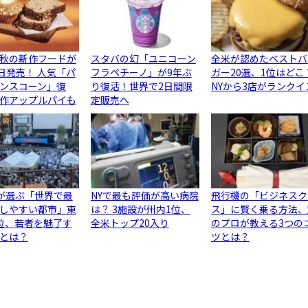
秋の新作フードが
スタバの幻「ユニコーン
全米が認めたベストバ
5日発売！ 人気「パ
フラペチーノ」が9年ぶ
ガー20選、1位はどこ
ンスコーン」復
り復活！世界で2日間限
NYから3店がランクイ
作アップルパイも
定販売へ
が選ぶ「世界で最
NYで最も評価が高い病院
飛行機の「ビジネスク
しやすい都市」東
は？ 3施設が州内1位、
ス」に賢く乗る方法、
位、若者を魅了す
全米トップ20入り
のプロが教える3つの
とは？
ツとは？