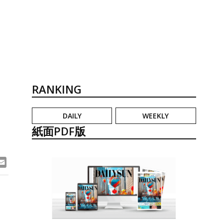
RANKING
DAILY
WEEKLY
紙面PDF版
ook
ne
Email