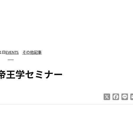
21日
EVENTS
その他記事
帝王学セミナー
X
Faceb
Li