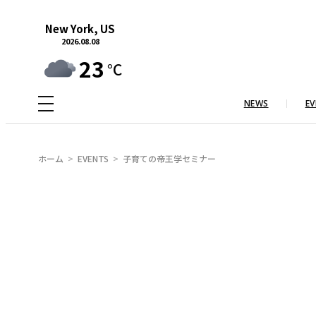
内
New York, US
容
2026.08.08
を
23
°C
ス
キ
NEWS
EV
ッ
プ
ホーム
EVENTS
子育ての帝王学セミナー