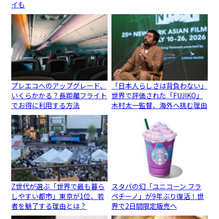
イも
プレエコへのアップグレード、
「日本人らしさは背負わない」
いくらかかる？長距離フライト
世界で評価された「FUJIKO」
でお得に利用する方法
木村太一監督、海外へ挑む理由
Z世代が選ぶ「世界で最も暮ら
スタバの幻「ユニコーン フラ
しやすい都市」東京が1位、若
ペチーノ」が9年ぶり復活！世
者を魅了する理由とは？
界で2日間限定販売へ