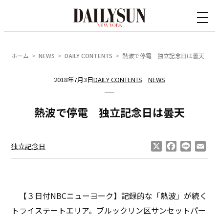
内
容
を
ス
ホーム
NEWS
DAILY CONTENTS
熱波で停電 独立記念日は曇天
キ
ッ
2018年7月3日
DAILY CONTENTS
NEWS
プ
熱波で停電 独立記念日は曇天
X
Facebook
Line
Ema
独立記念日
【３日付NBCニューヨーク】記録的な「熱波」が続く
トライステートエリア。ブルックリン区サンセットパー