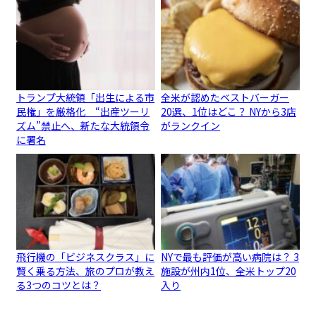
トランプ大統領「出生による市
全米が認めたベストバーガー
民権」を厳格化 “出産ツーリ
20選、1位はどこ？ NYから3店
ズム”禁止へ、新たな大統領令
がランクイン
に署名
飛行機の「ビジネスクラス」に
NYで最も評価が高い病院は？ 3
賢く乗る方法、旅のプロが教え
施設が州内1位、全米トップ20
る3つのコツとは？
入り