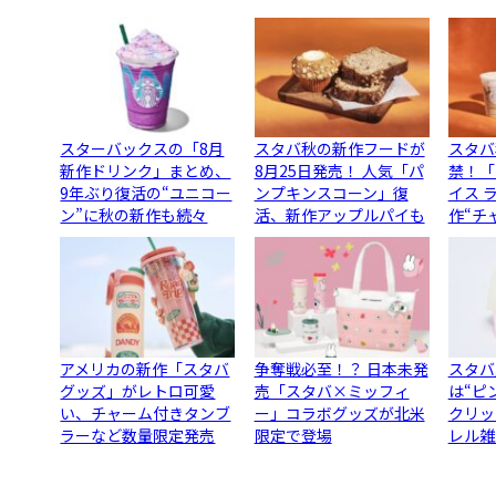
スターバックスの「8月
スタバ秋の新作フードが
スタバ
新作ドリンク」まとめ、
8月25日発売！ 人気「パ
禁！「
9年ぶり復活の“ユニコー
ンプキンスコーン」復
イス 
ン”に秋の新作も続々
活、新作アップルパイも
作“チ
アメリカの新作「スタバ
争奪戦必至！？ 日本未発
スタバ
グッズ」がレトロ可愛
売「スタバ×ミッフィ
は“ピ
い、チャーム付きタンブ
ー」コラボグッズが北米
クリッ
ラーなど数量限定発売
限定で登場
レル雑