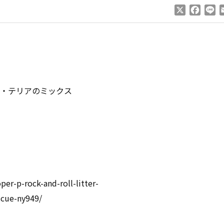
X
Faceb
Li
・テリアのミックス
-p-rock-and-roll-litter-
scue-ny949/