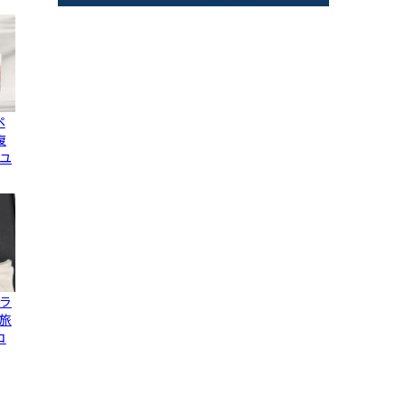
ペ
復
ユ
ラ
旅
コ