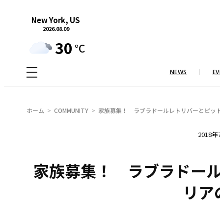
内
New York, US
容
2026.08.09
を
30
°C
ス
キ
NEWS
EV
ッ
プ
ホーム
COMMUNITY
家族募集！ ラブラドールレトリバーとピッ
2018年
家族募集！ ラブラドー
リア