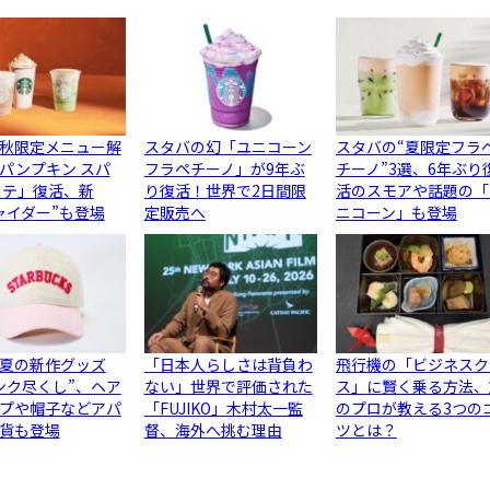
秋限定メニュー解
スタバの幻「ユニコーン
スタバの“夏限定フラ
パンプキン スパ
フラペチーノ」が9年ぶ
チーノ”3選、6年ぶり
ラテ」復活、新
り復活！世界で2日間限
活のスモアや話題の「
ャイダー”も登場
定販売へ
ニコーン」も登場
夏の新作グッズ
「日本人らしさは背負わ
飛行機の「ビジネスク
ンク尽くし”、ヘア
ない」世界で評価された
ス」に賢く乗る方法、
プや帽子などアパ
「FUJIKO」木村太一監
のプロが教える3つの
貨も登場
督、海外へ挑む理由
ツとは？