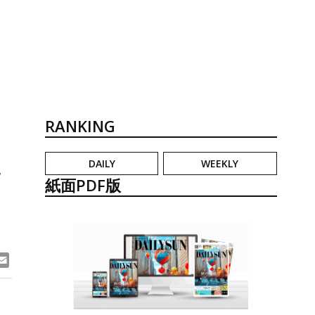
RANKING
DAILY
WEEKLY
ッ
紙面PDF版
ook
ne
Email