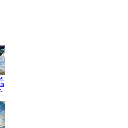
の
近郊
で