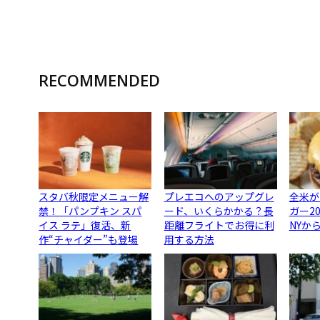
RECOMMENDED
スタバ秋限定メニュー解
プレエコへのアップグレ
全米が
禁！「パンプキン スパ
ード、いくらかかる？長
ガー2
イス ラテ」復活、新
距離フライトでお得に利
NYか
作“チャイダー”も登場
用する方法