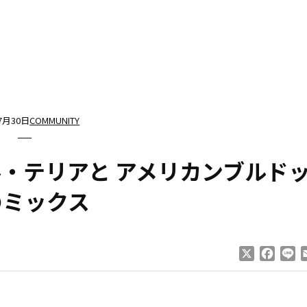
7月30日
COMMUNITY
・テリアと アメリカンブルド
のミックス
X
Faceb
Li