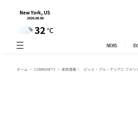
内
New York, US
容
2026.08.06
を
32
°C
ス
キ
NEWS
EV
ッ
プ
ホーム
COMMUNITY
家族募集！ ピット・ブル・テリアと アメリ