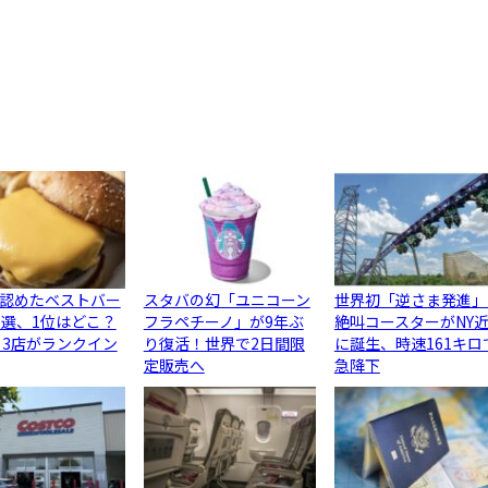
認めたベストバー
スタバの幻「ユニコーン
世界初「逆さま発進」
0選、1位はどこ？
フラペチーノ」が9年ぶ
絶叫コースターがNY
ら3店がランクイン
り復活！世界で2日間限
に誕生、時速161キロ
定販売へ
急降下