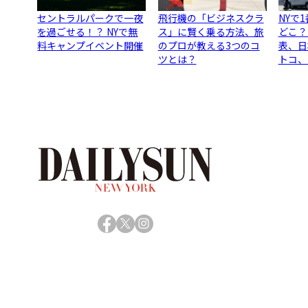
セントラルパークで一夜
飛行機の「ビジネスクラ
NYで
を過ごせる！？ NYで無
ス」に賢く乗る方法、旅
どこ？
料キャンプイベント開催
のプロが教える3つのコ
表、日
ツとは？
トコ、
Facebook
X
Instagram