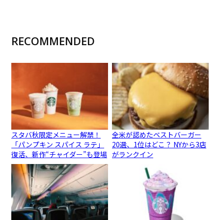
RECOMMENDED
スタバ秋限定メニュー解禁！
全米が認めたベストバーガー
「パンプキン スパイス ラテ」
20選、1位はどこ？ NYから3店
復活、新作“チャイダー”も登場
がランクイン