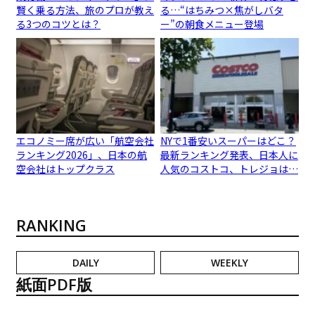
賢く乗る方法、旅のプロが教え
る…“はちみつ×焦がしバタ
る3つのコツとは？
ー”の朝食メニュー登場
エコノミー席が広い「航空会社
NYで1番安いスーパーはどこ？
ランキング2026」、日本の航
最新ランキング発表、日本人に
空会社はトップクラス
人気のコストコ、トレジョは…
RANKING
DAILY
WEEKLY
紙面PDF版