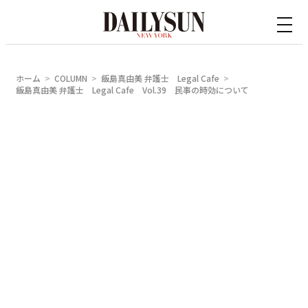
内
容
を
ス
ホーム
COLUMN
飯島真由美 弁護士 Legal Cafe
キ
飯島真由美 弁護士 Legal Cafe Vol.39 民事の時効について
ッ
プ