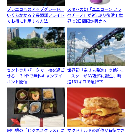
プレエコへのアップグレード、
スタバの幻「ユニコーン フラ
いくらかかる？長距離フライト
ペチーノ」が9年ぶり復活！世
でお得に利用する方法
界で2日間限定販売へ
セントラルパークで一夜を過ご
世界初「逆さま発進」の絶叫コ
せる！？ NYで無料キャンプイ
ースターがNY近郊に誕生、時
ベント開催
速161キロで急降下
飛行機の「ビジネスクラス」に
マクドナルドの新作が背徳すぎ