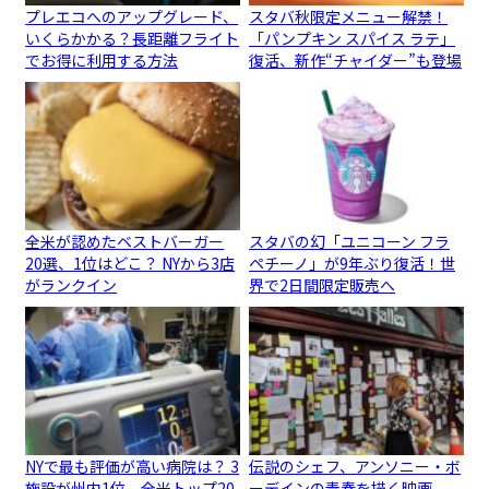
プレエコへのアップグレード、
スタバ秋限定メニュー解禁！
いくらかかる？長距離フライト
「パンプキン スパイス ラテ」
でお得に利用する方法
復活、新作“チャイダー”も登場
全米が認めたベストバーガー
スタバの幻「ユニコーン フラ
20選、1位はどこ？ NYから3店
ペチーノ」が9年ぶり復活！世
がランクイン
界で2日間限定販売へ
NYで最も評価が高い病院は？ 3
伝説のシェフ、アンソニー・ボ
施設が州内1位、全米トップ20
ーデインの青春を描く映画