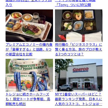
入り
「Tony」ついにNY公開
プレミアムエコノミーの機内食
飛行機の「ビジネスクラス」に
が「豪華すぎる」と話題、6つ
賢く乗る方法、旅のプロが教え
の航空会社を比較
る3つのコツとは？
トレジョに続きホールフーズ
NYで1番安いスーパーはどこ？
も！ 限定トートが争奪戦、高
最新ランキング発表、日本人に
額転売も続出
人気のコストコ、トレジョは…