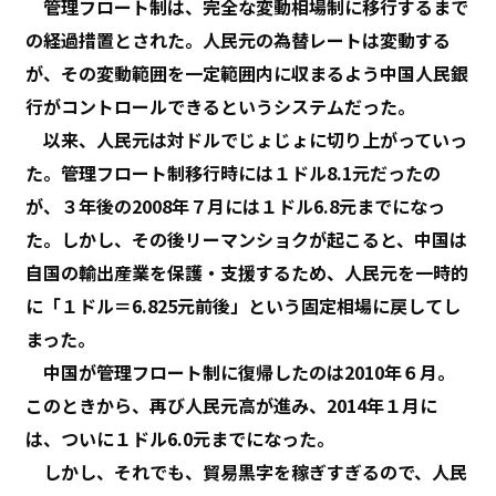
管理フロート制は、完全な変動相場制に移行するまで
の経過措置とされた。人民元の為替レートは変動する
が、その変動範囲を一定範囲内に収まるよう中国人民銀
行がコントロールできるというシステムだった。
以来、人民元は対ドルでじょじょに切り上がっていっ
た。管理フロート制移行時には１ドル8.1元だったの
が、３年後の2008年７月には１ドル6.8元までになっ
た。しかし、その後リーマンショクが起こると、中国は
自国の輸出産業を保護・支援するため、人民元を一時的
に「１ドル＝6.825元前後」という固定相場に戻してし
まった。
中国が管理フロート制に復帰したのは2010年６月。
このときから、再び人民元高が進み、2014年１月に
は、ついに１ドル6.0元までになった。
しかし、それでも、貿易黒字を稼ぎすぎるので、人民