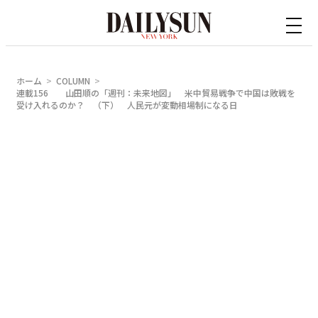
内
容
を
ス
ホーム
COLUMN
キ
連載156 山田順の「週刊：未来地図」 米中貿易戦争で中国は敗戦を
受け入れるのか？ （下） 人民元が変動相場制になる日
ッ
プ