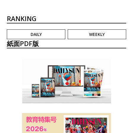
RANKING
DAILY
WEEKLY
紙面PDF版