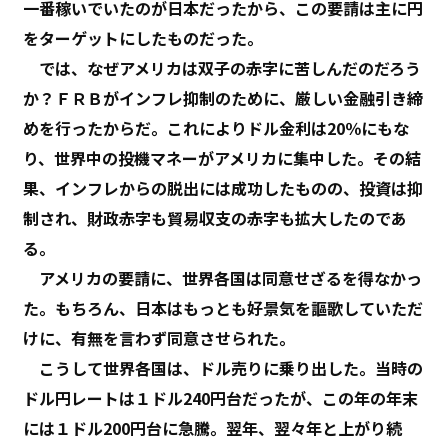
一番稼いでいたのが日本だったから、この要請は主に円
をターゲットにしたものだった。
では、なぜアメリカは双子の赤字に苦しんだのだろう
か？ＦＲＢがインフレ抑制のために、厳しい金融引き締
めを行ったからだ。これによりドル金利は20％にもな
り、世界中の投機マネーがアメリカに集中した。その結
果、インフレからの脱出には成功したものの、投資は抑
制され、財政赤字も貿易収支の赤字も拡大したのであ
る。
アメリカの要請に、世界各国は同意せざるを得なかっ
た。もちろん、日本はもっとも好景気を謳歌していただ
けに、有無を言わず同意させられた。
こうして世界各国は、ドル売りに乗り出した。当時の
ドル円レートは１ドル240円台だったが、この年の年末
には１ドル200円台に急騰。翌年、翌々年と上がり続