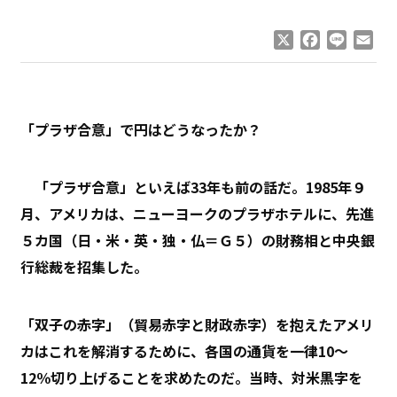
X
Facebook
Line
Ema
「プラザ合意」で円はどうなったか？
「プラザ合意」といえば33年も前の話だ。1985年９
月、アメリカは、ニューヨークのプラザホテルに、先進
５カ国（日・米・英・独・仏＝Ｇ５）の財務相と中央銀
行総裁を招集した。
「双子の赤字」（貿易赤字と財政赤字）を抱えたアメリ
カはこれを解消するために、各国の通貨を一律10～
12％切り上げることを求めたのだ。当時、対米黒字を