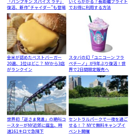
「パンプキン スパイス ラテ」
いくらかかる？長距離フライト
復活、新作“チャイダー”も登場
でお得に利用する方法
全米が認めたベストバーガー
スタバの幻「ユニコーン フラ
20選、1位はどこ？ NYから3店
ペチーノ」が9年ぶり復活！世
がランクイン
界で2日間限定販売へ
世界初「逆さま発進」の絶叫コ
セントラルパークで一夜を過ご
ースターがNY近郊に誕生、時
せる！？ NYで無料キャンプイ
速161キロで急降下
ベント開催