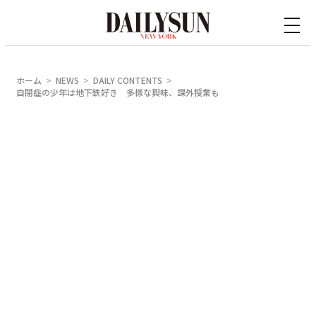
内
容
を
ス
ホーム
NEWS
DAILY CONTENTS
キ
自閉症の少年は地下鉄好き 多様な興味、課外授業も
ッ
プ