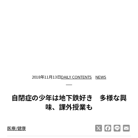
2018年11月13日
DAILY CONTENTS
NEWS
自閉症の少年は地下鉄好き 多様な興
味、課外授業も
X
Facebook
Line
Ema
医療/健康