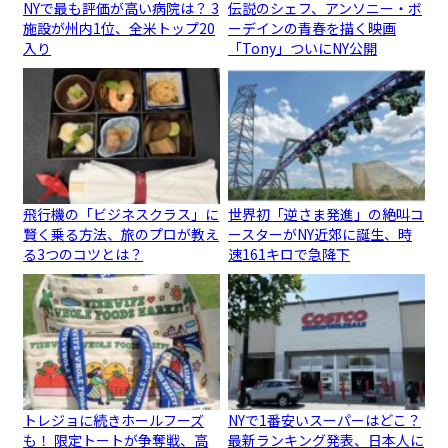
NYで最も評価が高い病院は？ 3
伝説のシェフ、アンソニー・ボ
施設が州内1位、全米トップ20
ーデインの青春を描く映画
入り
「Tony」ついにNY公開
飛行機の「ビジネスクラス」に
世界初「逆さま発進」の絶叫コ
賢く乗る方法、旅のプロが教え
ースターがNY近郊に誕生、時
る3つのコツとは？
速161キロで急降下
トレジョに続きホールフーズ
NYで1番安いスーパーはどこ？
も！ 限定トートが争奪戦、高
最新ランキング発表、日本人に