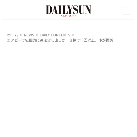
内
容
を
ス
ホーム
NEWS
DAILY CONTENTS
キ
エアビーで組織的に違法貸し出しか ３棟で千回以上、市が提訴
ッ
プ