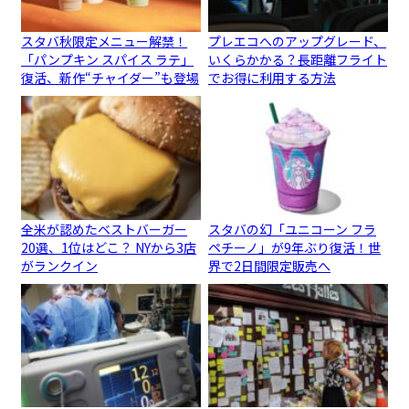
スタバ秋限定メニュー解禁！
プレエコへのアップグレード、
「パンプキン スパイス ラテ」
いくらかかる？長距離フライト
復活、新作“チャイダー”も登場
でお得に利用する方法
全米が認めたベストバーガー
スタバの幻「ユニコーン フラ
20選、1位はどこ？ NYから3店
ペチーノ」が9年ぶり復活！世
がランクイン
界で2日間限定販売へ