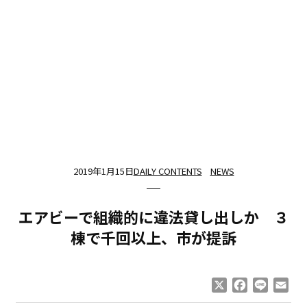
2019年1月15日
DAILY CONTENTS
NEWS
エアビーで組織的に違法貸し出しか ３
棟で千回以上、市が提訴
X
Facebook
Line
Ema