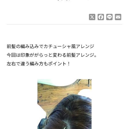
X
Facebook
Line
Ema
前髪の編み込みでカチューシャ風アレンジ
今回は印象ががらっと変わる前髪アレンジ。
左右で違う編み方もポイント！