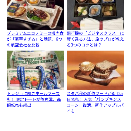
プレミアムエコノミーの機内食
飛行機の「ビジネスクラス」に
が「豪華すぎる」と話題、6つ
賢く乗る方法、旅のプロが教え
の航空会社を比較
る3つのコツとは？
トレジョに続きホールフーズ
スタバ秋の新作フードが8月25
も！ 限定トートが争奪戦、高
日発売！ 人気「パンプキンス
額転売も続出
コーン」復活、新作アップルパ
イも