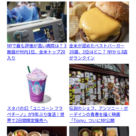
NYで最も評価が高い病院は？ 3
全米が認めたベストバーガー
施設が州内1位、全米トップ20
20選、1位はどこ？ NYから3店
入り
がランクイン
スタバの幻「ユニコーン フラ
伝説のシェフ、アンソニー・ボ
ペチーノ」が9年ぶり復活！世
ーデインの青春を描く映画
界で2日間限定販売へ
「Tony」ついにNY公開