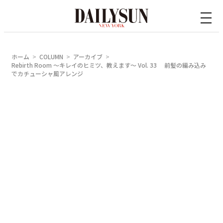
内
容
を
ス
ホーム
COLUMN
アーカイブ
キ
Rebirth Room 〜キレイのヒミツ、教えます〜 Vol. 33 前髪の編み込み
でカチューシャ風アレンジ
ッ
プ