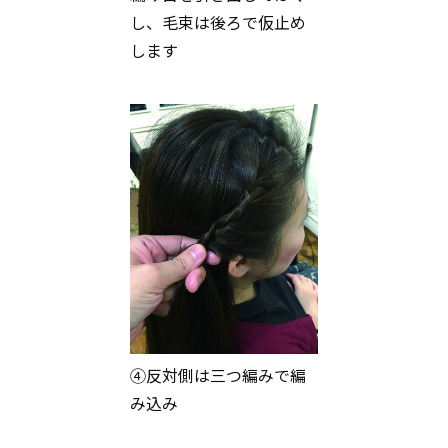
し、毛束は後ろで仮止め
します
④反対側は三つ編みで編
み込み