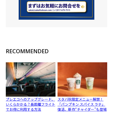
RECOMMENDED
プレエコへのアップグレード、
スタバ秋限定メニュー解禁！
いくらかかる？長距離フライト
「パンプキン スパイス ラテ」
でお得に利用する方法
復活、新作“チャイダー”も登場