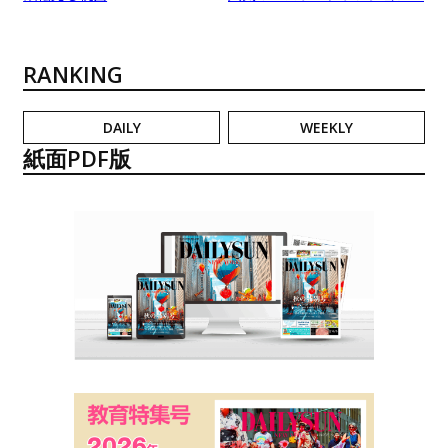
RANKING
DAILY
WEEKLY
紙面PDF版