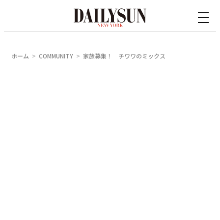
内
容
を
ス
ホーム
COMMUNITY
家族募集！ チワワのミックス
キ
ッ
プ