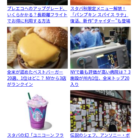
プレエコへのアップグレード、
スタバ秋限定メニュー解禁！
いくらかかる？長距離フライト
「パンプキン スパイス ラテ」
でお得に利用する方法
復活、新作“チャイダー”も登場
全米が認めたベストバーガー
NYで最も評価が高い病院は？ 3
20選、1位はどこ？ NYから3店
施設が州内1位、全米トップ20
がランクイン
入り
スタバの幻「ユニコーン フラ
伝説のシェフ、アンソニー・ボ