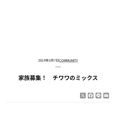
2019年3月7日
COMMUNITY
家族募集！ チワワのミックス
X
Facebook
Line
Ema