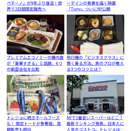
ペチーノ」が9年ぶり復活！世
ーデインの青春を描く映画
界で2日間限定販売へ
「Tony」ついにNY公開
プレミアムエコノミーの機内食
飛行機の「ビジネスクラス」に
が「豪華すぎる」と話題、6つ
賢く乗る方法、旅のプロが教え
の航空会社を比較
る3つのコツとは？
トレジョに続きホールフーズ
NYで1番安いスーパーはどこ？
も！ 限定トートが争奪戦、高
最新ランキング発表、日本人に
額転売も続出
人気のコストコ、トレジョは…