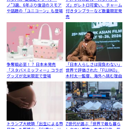
ノ”3選、6年ぶり復活のスモア
ズ」がレトロ可愛い、チャーム
や話題の「ユニコーン」も登場
付きタンブラーなど数量限定発
売
争奪戦必至！？ 日本未発売
「日本人らしさは背負わない」
「スタバ×ミッフィー」コラボ
世界で評価された「FUJIKO」
グッズが北米限定で登場
木村太一監督、海外へ挑む理由
トランプ大統領「出生による市
Z世代が選ぶ「世界で最も暮ら