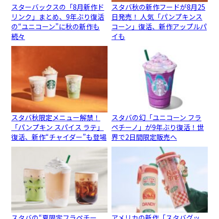
スターバックスの「8月新作ド
スタバ秋の新作フードが8月25
リンク」まとめ、9年ぶり復活
日発売！ 人気「パンプキンス
の“ユニコーン”に秋の新作も
コーン」復活、新作アップルパ
続々
イも
スタバ秋限定メニュー解禁！
スタバの幻「ユニコーン フラ
「パンプキン スパイス ラテ」
ペチーノ」が9年ぶり復活！世
復活、新作“チャイダー”も登場
界で2日間限定販売へ
スタバの“夏限定フラペチー
アメリカの新作「スタバグッ