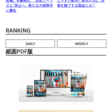
民権」を厳格化 “出産ツーリ
しやすい都市」東京が1位、若
ズム”禁止へ、新たな大統領令
者を魅了する理由とは？
に署名
RANKING
DAILY
WEEKLY
紙面PDF版