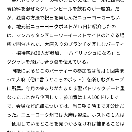
着色料を混ぜたグリーンビールを飲むのが一般的。だ
が、独自の方法で祝日を楽しんだニューヨーカーもい
る。地元紙
ニューヨークポスト
が17日に紹介したの
は、マンハッタン区ローワーイーストサイドのとある場
所で開催された、大麻入りのブランチを楽しむパーティ
ー。招待客約30人が参加、「ハイリッシュになる」と
ダジャレを飛ばし合う姿を伝えている。
同紙によるとこのパーティーの参加者は毎月１回集ま
って大麻（俗に言うところのポット）を楽しむグループ
に所属。今月の集まりがたまたま聖パトリックデーと重
なったことから企画した。参加費は１人100ドルまで
で、会場など詳細については、当日朝６時まで非公開だ
った。ニューヨーク州では大麻は違法。ホストの１人は
「使用しているところを見つからなければ捕まることは