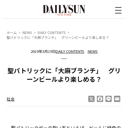
内
容
を
ス
ホーム
NEWS
DAILY CONTENTS
キ
聖パトリックに「大麻ブランチ」 グリーンビールより楽しめる？
ッ
2019年3月19日
DAILY CONTENTS
NEWS
プ
聖パトリックに「大麻ブランチ」 グリ
ーンビールより楽しめる？
X
Facebook
Line
Ema
社会
聖パトリックデーの祝い方といえば、ビールに緑色の