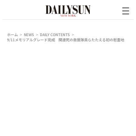
内
容
を
ス
ホーム
NEWS
DAILY CONTENTS
キ
9/11メモリアルグレード完成 関連死の救援隊員らたたえる初の慰霊地
ッ
プ