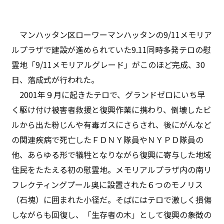
マンハッタン区ローワーマンハッタンの9/11メモリア
ルプラザで建設が進められていた9.11同時多発テロの慰
霊地「9/11メモリアルグレード」がこのほど完成、30
日、落成式が行われた。
2001年９月に起きたテロで、グランドゼロにいち早
く駆け付け被害者救援と復興作業に携わり、倒壊したビ
ルから出た粉じんや有毒ガスにさらされ、後にがんなど
の関連疾病で死亡したＦＤＮＹ隊員やＮＹＰＤ隊員の
他、あらゆる形で犠牲となりながら復興に寄与した地域
住民をたたえる初の慰霊地。メモリアルプラザ内の南リ
フレクティングプール奥に設置された６つのモノリス
（石塊）に囲まれた小径だ。そばにはテロで激しく損傷
しながらも回復し、「生存者の木」として復興の象徴の