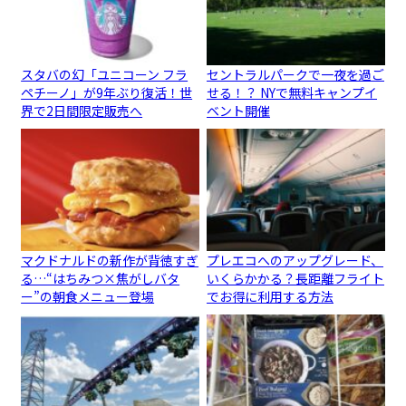
スタバの幻「ユニコーン フラ
セントラルパークで一夜を過ご
ペチーノ」が9年ぶり復活！世
せる！？ NYで無料キャンプイ
界で2日間限定販売へ
ベント開催
マクドナルドの新作が背徳すぎ
プレエコへのアップグレード、
る…“はちみつ×焦がしバタ
いくらかかる？長距離フライト
ー”の朝食メニュー登場
でお得に利用する方法