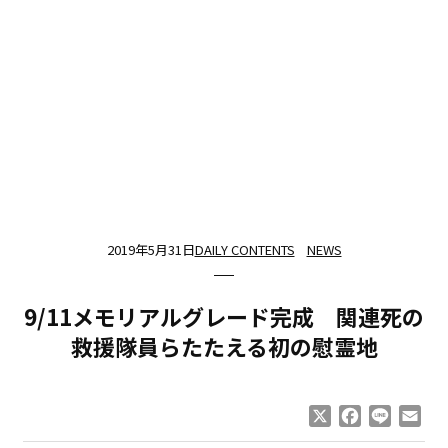
2019年5月31日
DAILY CONTENTS
NEWS
9/11メモリアルグレード完成 関連死の
救援隊員らたたえる初の慰霊地
X
Facebook
Line
Ema