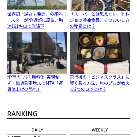
世界初「逆さま発進」の絶叫コ
「スーパーとは思えない」トレ
ースターがNY近郊に誕生、時
ジョの冷凍食品、そのおいしさ
速161キロで急降下
の秘密とは？
NY市の“バス無料化”実現せ
飛行機の「ビジネスクラス」に
ず…無賃乗車増加でMTA「運
賢く乗る方法、旅のプロが教え
賃値上げの恐れ」
る3つのコツとは？
RANKING
DAILY
WEEKLY