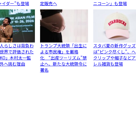
ャイダー”も登場
定販売へ
ニコーン」も登場
人らしさは背負わ
トランプ大統領「出生に
スタバ夏の新作グッズ
世界で評価された
よる市民権」を厳格
は“ピンク尽くし”、
JIKO」木村太一監
化 “出産ツーリズム”禁
クリップや帽子などア
外へ挑む理由
止へ、新たな大統領令に
レル雑貨も登場
署名