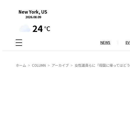
内
New York, US
容
2026.08.09
を
24
°C
ス
キ
NEWS
EV
ッ
プ
ホーム
COLUMN
アーカイブ
女性議員らに「母国に帰ってはどうか」 8: