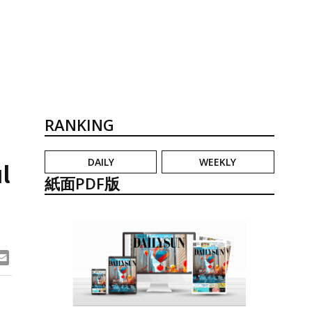
RANKING
DAILY
WEEKLY
l
紙面PDF版
ook
ne
Email