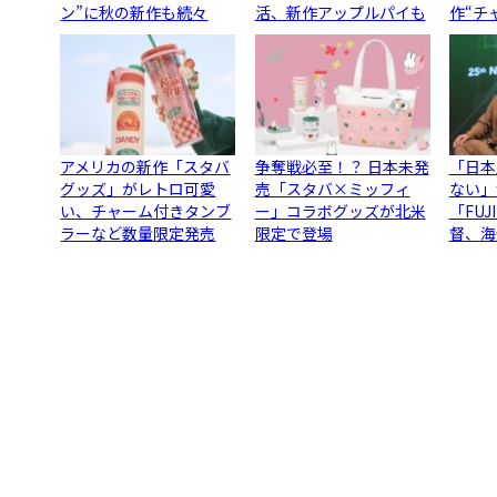
ン”に秋の新作も続々
活、新作アップルパイも
作“チ
アメリカの新作「スタバ
争奪戦必至！？ 日本未発
「日本
グッズ」がレトロ可愛
売「スタバ×ミッフィ
ない」
い、チャーム付きタンブ
ー」コラボグッズが北米
「FU
ラーなど数量限定発売
限定で登場
督、海