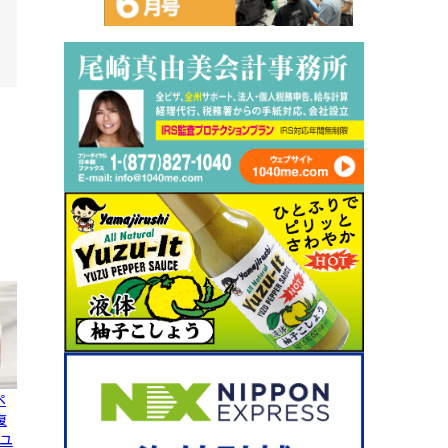
ペ
復
ユ