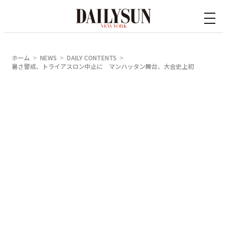
内
容
を
ス
ホーム
NEWS
DAILY CONTENTS
キ
暑さ警戒、トライアスロン中止に マンハッタン舞台、大会史上初
ッ
プ