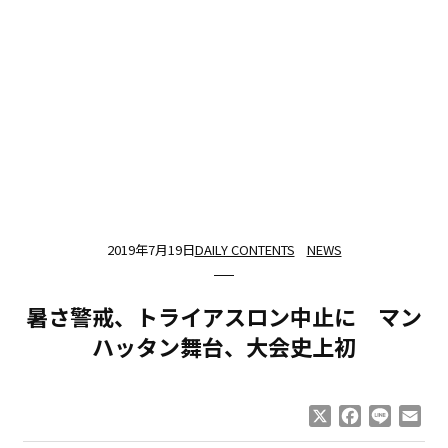
2019年7月19日
DAILY CONTENTS
NEWS
暑さ警戒、トライアスロン中止に マン
ハッタン舞台、大会史上初
X
Facebook
Line
Ema