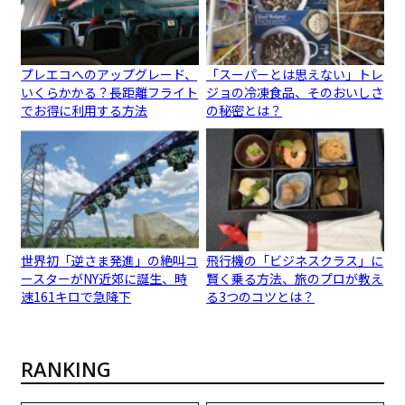
プレエコへのアップグレード、
「スーパーとは思えない」トレ
いくらかかる？長距離フライト
ジョの冷凍食品、そのおいしさ
でお得に利用する方法
の秘密とは？
世界初「逆さま発進」の絶叫コ
飛行機の「ビジネスクラス」に
ースターがNY近郊に誕生、時
賢く乗る方法、旅のプロが教え
速161キロで急降下
る3つのコツとは？
RANKING