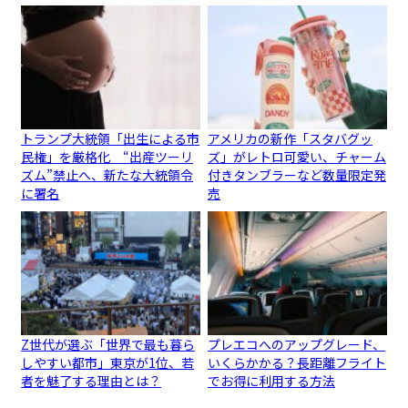
トランプ大統領「出生による市
アメリカの新作「スタバグッ
民権」を厳格化 “出産ツーリ
ズ」がレトロ可愛い、チャーム
ズム”禁止へ、新たな大統領令
付きタンブラーなど数量限定発
に署名
売
Z世代が選ぶ「世界で最も暮ら
プレエコへのアップグレード、
しやすい都市」東京が1位、若
いくらかかる？長距離フライト
者を魅了する理由とは？
でお得に利用する方法