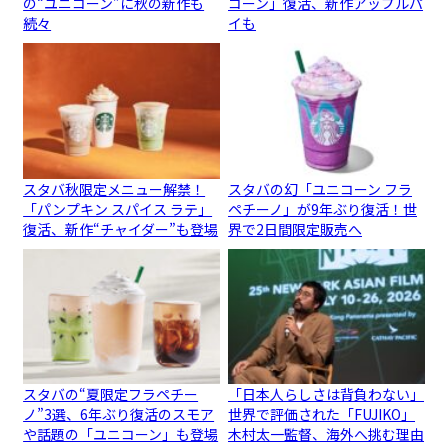
の“ユニコーン”に秋の新作も
コーン」復活、新作アップルパ
続々
イも
スタバ秋限定メニュー解禁！
スタバの幻「ユニコーン フラ
「パンプキン スパイス ラテ」
ペチーノ」が9年ぶり復活！世
復活、新作“チャイダー”も登場
界で2日間限定販売へ
スタバの“夏限定フラペチー
「日本人らしさは背負わない」
ノ”3選、6年ぶり復活のスモア
世界で評価された「FUJIKO」
や話題の「ユニコーン」も登場
木村太一監督、海外へ挑む理由