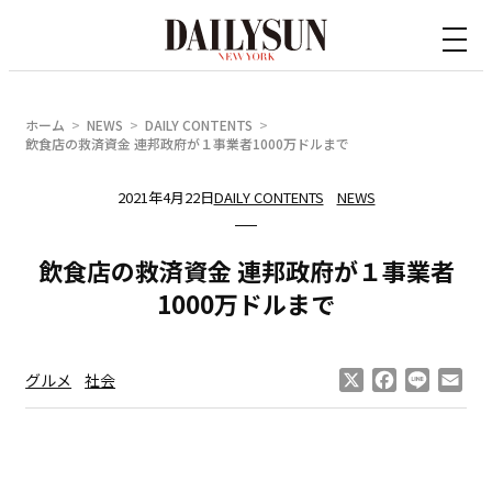
内
容
を
ス
ホーム
NEWS
DAILY CONTENTS
キ
飲食店の救済資金 連邦政府が１事業者1000万ドルまで
ッ
2021年4月22日
DAILY CONTENTS
NEWS
プ
飲食店の救済資金 連邦政府が１事業者
1000万ドルまで
X
Facebook
Line
Ema
グルメ
社会