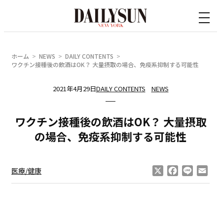
内
容
を
ス
ホーム
NEWS
DAILY CONTENTS
キ
ワクチン接種後の飲酒はOK？ 大量摂取の場合、免疫系抑制する可能性
ッ
2021年4月29日
DAILY CONTENTS
NEWS
プ
ワクチン接種後の飲酒はOK？ 大量摂取
の場合、免疫系抑制する可能性
X
Facebook
Line
Ema
医療/健康