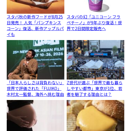
スタバ秋の新作フードが8月25
スタバの幻「ユニコーン フラ
日発売！ 人気「パンプキンス
ペチーノ」が9年ぶり復活！世
コーン」復活、新作アップルパ
界で2日間限定販売へ
イも
「日本人らしさは背負わない」
Z世代が選ぶ「世界で最も暮ら
世界で評価された「FUJIKO」
しやすい都市」東京が1位、若
木村太一監督、海外へ挑む理由
者を魅了する理由とは？