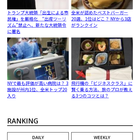
トランプ大統領「出生による市
全米が認めたベストバーガー
民権」を厳格化 “出産ツーリ
20選、1位はどこ？ NYから3店
ズム”禁止へ、新たな大統領令
がランクイン
に署名
NYで最も評価が高い病院は？ 3
飛行機の「ビジネスクラス」に
施設が州内1位、全米トップ20
賢く乗る方法、旅のプロが教え
入り
る3つのコツとは？
RANKING
DAILY
WEEKLY