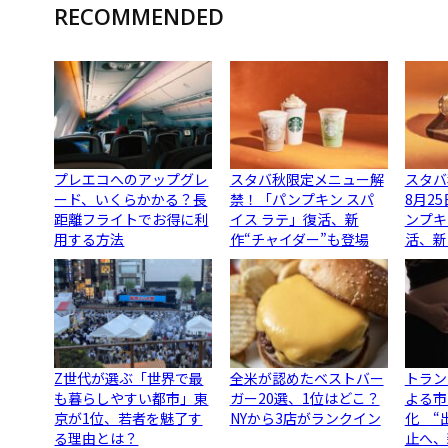
RECOMMENDED
プレエコへのアップグレ
スタバ秋限定メニュー解
スタバ
ード、いくらかかる？長
禁！「パンプキン スパ
8月2
距離フライトでお得に利
イス ラテ」復活、新
ンプキ
用する方法
作“チャイダー”も登場
活、新
Z世代が選ぶ「世界で最
全米が認めたベストバー
トラン
も暮らしやすい都市」東
ガー20選、1位はどこ？
よる市
京が1位、若者を魅了す
NYから3店がランクイン
化 “
る理由とは？
止へ、