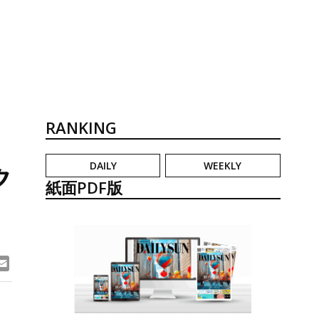
RANKING
DAILY
WEEKLY
ク
紙面PDF版
ook
ne
Email