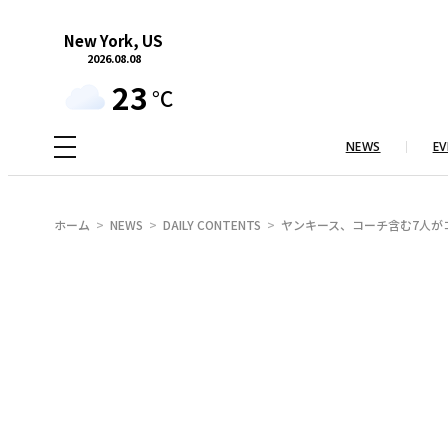
内
New York, US
容
2026.08.08
を
23
°C
ス
キ
NEWS
EV
ッ
プ
ホーム
NEWS
DAILY CONTENTS
ヤンキース、コーチ含む7人が