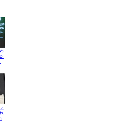
わ
た
監
ラ
旅
コ