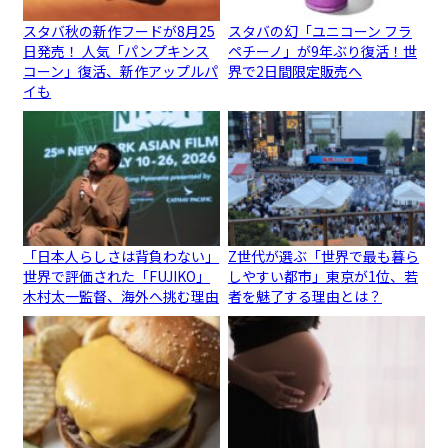
スタバ秋の新作フードが8月25
スタバの幻「ユニコーン フラ
日発売！ 人気「パンプキンス
ペチーノ」が9年ぶり復活！世
コーン」復活、新作アップルパ
界で2日間限定販売へ
イも
「日本人らしさは背負わない」
Z世代が選ぶ「世界で最も暮ら
世界で評価された「FUJIKO」
しやすい都市」東京が1位、若
木村太一監督、海外へ挑む理由
者を魅了する理由とは？