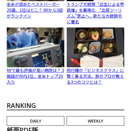
全米が認めたベストバーガー
トランプ大統領「出生による市
20選、1位はどこ？ NYから3店
民権」を厳格化 “出産ツーリ
がランクイン
ズム”禁止へ、新たな大統領令
に署名
NYで最も評価が高い病院は？ 3
飛行機の「ビジネスクラス」に
施設が州内1位、全米トップ20
賢く乗る方法、旅のプロが教え
入り
る3つのコツとは？
RANKING
DAILY
WEEKLY
紙面PDF版