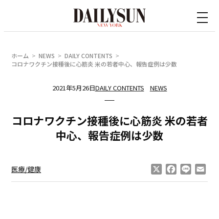
内
容
を
ス
ホーム
NEWS
DAILY CONTENTS
キ
コロナワクチン接種後に心筋炎 米の若者中心、報告症例は少数
ッ
2021年5月26日
DAILY CONTENTS
NEWS
プ
コロナワクチン接種後に心筋炎 米の若者
中心、報告症例は少数
X
Facebook
Line
Ema
医療/健康