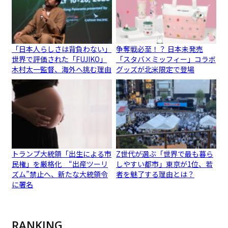
「日本人らしさは背負わない」
争奪戦必至！？ 日本未発売
世界で評価された「FUJIKO」
「スタバ×ミッフィー」コラボ
木村太一監督、海外へ挑む理由
グッズが北米限定で登場
トランプ大統領「出生による市
Z世代が選ぶ「世界で最も暮ら
民権」を厳格化 “出産ツーリ
しやすい都市」東京が1位、若
ズム”禁止へ、新たな大統領令
者を魅了する理由とは？
に署名
RANKING