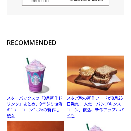
RECOMMENDED
スターバックスの「8月新作ド
スタバ秋の新作フードが8月25
リンク」まとめ、9年ぶり復活
日発売！ 人気「パンプキンス
の“ユニコーン”に秋の新作も
コーン」復活、新作アップルパ
続々
イも