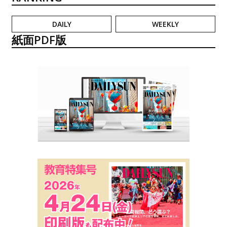
DAILY
WEEKLY
紙面PDF版