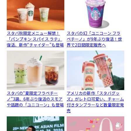
スタバ秋限定メニュー解禁！
スタバの幻「ユニコーン フラ
「パンプキン スパイス ラテ」
ペチーノ」が9年ぶり復活！世
復活、新作“チャイダー”も登場
界で2日間限定販売へ
スタバの“夏限定フラペチー
アメリカの新作「スタバグッ
ノ”3選、6年ぶり復活のスモア
ズ」がレトロ可愛い、チャーム
や話題の「ユニコーン」も登場
付きタンブラーなど数量限定発
売