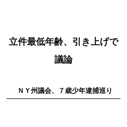
立件最低年齢、引き上げで
議論
ＮＹ州議会、７歳少年逮捕巡り