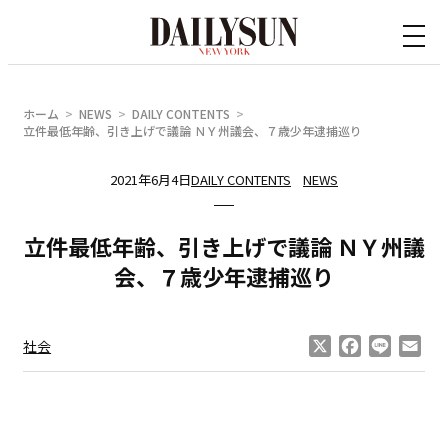
内
容
を
ス
ホーム
NEWS
DAILY CONTENTS
キ
立件最低年齢、引き上げで議論 ＮＹ州議会、７歳少年逮捕巡り
ッ
2021年6月4日
DAILY CONTENTS
NEWS
プ
立件最低年齢、引き上げで議論 ＮＹ州議
会、７歳少年逮捕巡り
X
Facebook
Line
Ema
社会