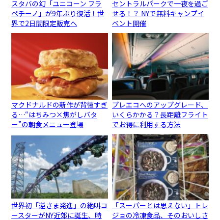
スタバの幻「ユニコーン フラ
セントラルパークで一夜を過ご
ペチーノ」が9年ぶり復活！世
せる！？ NYで無料キャンプイ
界で2日間限定販売へ
ベント開催
マクドナルドの新作が背徳すぎ
プレエコへのアップグレード、
る…“はちみつ×焦がしバタ
いくらかかる？長距離フライト
ー”の朝食メニュー登場
でお得に利用する方法
世界初「逆さま発進」の絶叫コ
「スーパーとは思えない」トレ
ースターがNY近郊に誕生、時
ジョの冷凍食品、そのおいしさ