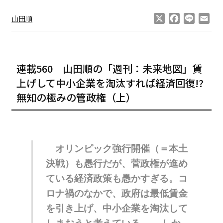
X
Facebook
Line
Ema
山田順
連載560 山田順の「週刊：未来地図」賃
上げして中小企業を淘汰すれば経済回復!?
無知の極みの管政権（上）
オリンピック強行開催（＝本土
決戦）も愚行だが、菅政権が進め
ている経済政策も愚かすぎる。コ
ロナ禍のなかで、政府は最低賃金
を引き上げ、中小企業を淘汰して