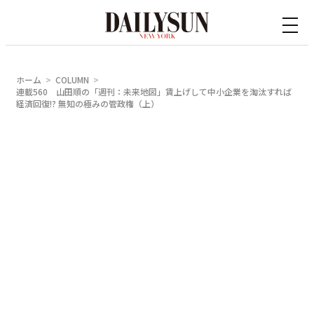
内
容
を
ス
ホーム
COLUMN
キ
連載560 山田順の「週刊：未来地図」賃上げして中小企業を淘汰すれば
経済回復!? 無知の極みの管政権（上）
ッ
プ