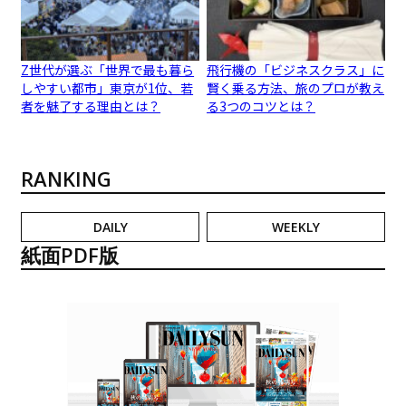
Z世代が選ぶ「世界で最も暮ら
飛行機の「ビジネスクラス」に
しやすい都市」東京が1位、若
賢く乗る方法、旅のプロが教え
者を魅了する理由とは？
る3つのコツとは？
RANKING
DAILY
WEEKLY
紙面PDF版