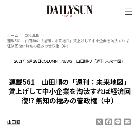
内
容
を
ス
ホーム
COLUMN
キ
連載561 山田順の「週刊：未来地図」賃上げして中小企業を淘汰すれば
経済回復!? 無知の極みの管政権（中）
ッ
プ
2021年6月28日
COLUMN
NEWS
山田順の「週刊 未来地図」
連載561 山田順の「週刊：未来地図」
賃上げして中小企業を淘汰すれば経済回
復!? 無知の極みの管政権（中）
X
Facebook
Line
Ema
山田順