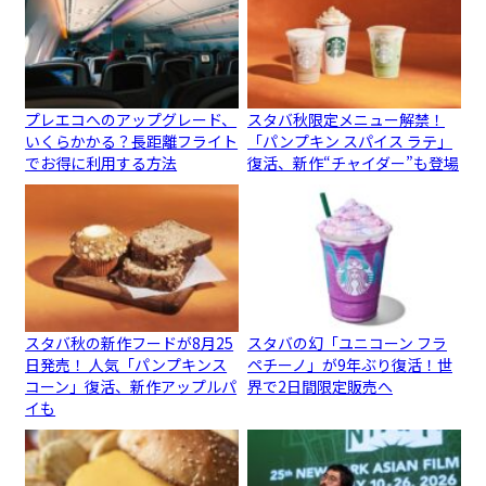
プレエコへのアップグレード、
スタバ秋限定メニュー解禁！
いくらかかる？長距離フライト
「パンプキン スパイス ラテ」
でお得に利用する方法
復活、新作“チャイダー”も登場
スタバ秋の新作フードが8月25
スタバの幻「ユニコーン フラ
日発売！ 人気「パンプキンス
ペチーノ」が9年ぶり復活！世
コーン」復活、新作アップルパ
界で2日間限定販売へ
イも