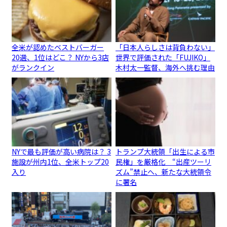
全米が認めたベストバーガー
「日本人らしさは背負わない」
20選、1位はどこ？ NYから3店
世界で評価された「FUJIKO」
がランクイン
木村太一監督、海外へ挑む理由
NYで最も評価が高い病院は？ 3
トランプ大統領「出生による市
施設が州内1位、全米トップ20
民権」を厳格化 “出産ツーリ
入り
ズム”禁止へ、新たな大統領令
に署名