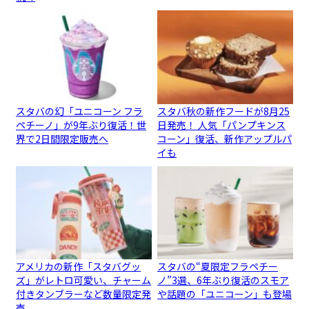
スタバの幻「ユニコーン フラ
スタバ秋の新作フードが8月25
ペチーノ」が9年ぶり復活！世
日発売！ 人気「パンプキンス
界で2日間限定販売へ
コーン」復活、新作アップルパ
イも
アメリカの新作「スタバグッ
スタバの“夏限定フラペチー
ズ」がレトロ可愛い、チャーム
ノ”3選、6年ぶり復活のスモア
付きタンブラーなど数量限定発
や話題の「ユニコーン」も登場
売