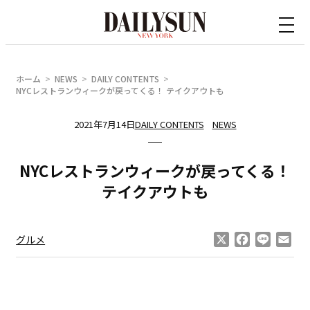
内
容
を
ス
ホーム
NEWS
DAILY CONTENTS
キ
NYCレストランウィークが戻ってくる！ テイクアウトも
ッ
2021年7月14日
DAILY CONTENTS
NEWS
プ
NYCレストランウィークが戻ってくる！
テイクアウトも
X
Facebook
Line
Ema
グルメ