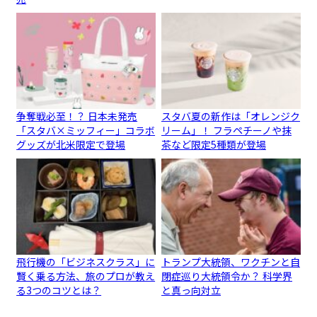
争奪戦必至！？ 日本未発売
スタバ夏の新作は「オレンジク
「スタバ×ミッフィー」コラボ
リーム」！ フラペチーノや抹
グッズが北米限定で登場
茶など限定5種類が登場
飛行機の「ビジネスクラス」に
トランプ大統領、ワクチンと自
賢く乗る方法、旅のプロが教え
閉症巡り大統領令か？ 科学界
る3つのコツとは？
と真っ向対立