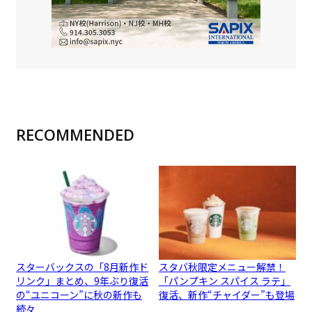
RECOMMENDED
スターバックスの「8月新作ド
スタバ秋限定メニュー解禁！
リンク」まとめ、9年ぶり復活
「パンプキン スパイス ラテ」
の“ユニコーン”に秋の新作も
復活、新作“チャイダー”も登場
続々