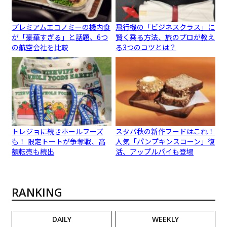
プレミアムエコノミーの機内食
飛行機の「ビジネスクラス」に
が「豪華すぎる」と話題、6つ
賢く乗る方法、旅のプロが教え
の航空会社を比較
る3つのコツとは？
トレジョに続きホールフーズ
スタバ秋の新作フードはこれ！
も！ 限定トートが争奪戦、高
人気「パンプキンスコーン」復
額転売も続出
活、アップルパイも登場
RANKING
DAILY
WEEKLY