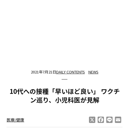
2021年7月21日
DAILY CONTENTS
NEWS
10代への接種「早いほど良い」 ワクチ
ン巡り、小児科医が見解
X
Facebook
Line
Ema
医療/健康