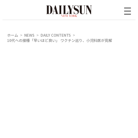
内
容
を
ス
ホーム
NEWS
DAILY CONTENTS
キ
10代への接種「早いほど良い」 ワクチン巡り、小児科医が見解
ッ
プ