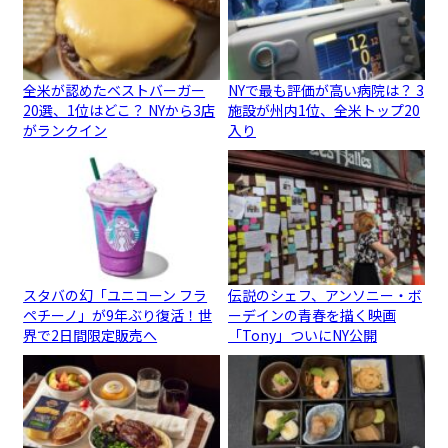
全米が認めたベストバーガー
NYで最も評価が高い病院は？ 3
20選、1位はどこ？ NYから3店
施設が州内1位、全米トップ20
がランクイン
入り
スタバの幻「ユニコーン フラ
伝説のシェフ、アンソニー・ボ
ペチーノ」が9年ぶり復活！世
ーデインの青春を描く映画
界で2日間限定販売へ
「Tony」ついにNY公開