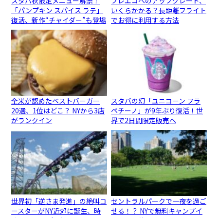
スタバ秋限定メニュー解禁！
プレエコへのアップグレード、
「パンプキン スパイス ラテ」
いくらかかる？長距離フライト
復活、新作“チャイダー”も登場
でお得に利用する方法
全米が認めたベストバーガー
スタバの幻「ユニコーン フラ
20選、1位はどこ？ NYから3店
ペチーノ」が9年ぶり復活！世
がランクイン
界で2日間限定販売へ
世界初「逆さま発進」の絶叫コ
セントラルパークで一夜を過ご
ースターがNY近郊に誕生、時
せる！？ NYで無料キャンプイ