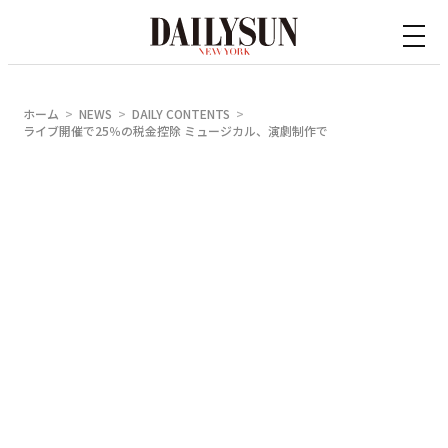
内
容
を
ス
ホーム
NEWS
DAILY CONTENTS
キ
ライブ開催で25％の税金控除 ミュージカル、演劇制作で
ッ
プ