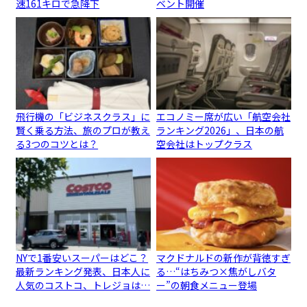
速161キロで急降下
ベント開催
飛行機の「ビジネスクラス」に
エコノミー席が広い「航空会社
賢く乗る方法、旅のプロが教え
ランキング2026」、日本の航
る3つのコツとは？
空会社はトップクラス
NYで1番安いスーパーはどこ？
マクドナルドの新作が背徳すぎ
最新ランキング発表、日本人に
る…“はちみつ×焦がしバタ
人気のコストコ、トレジョは…
ー”の朝食メニュー登場