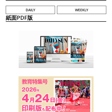
DAILY
WEEKLY
紙面PDF版