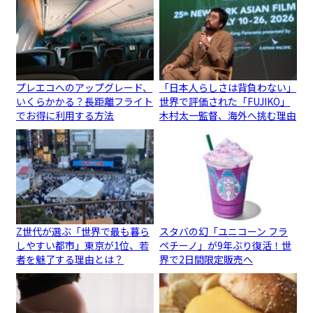
プレエコへのアップグレード、
「日本人らしさは背負わない」
いくらかかる？長距離フライト
世界で評価された「FUJIKO」
でお得に利用する方法
木村太一監督、海外へ挑む理由
Z世代が選ぶ「世界で最も暮ら
スタバの幻「ユニコーン フラ
しやすい都市」東京が1位、若
ペチーノ」が9年ぶり復活！世
者を魅了する理由とは？
界で2日間限定販売へ