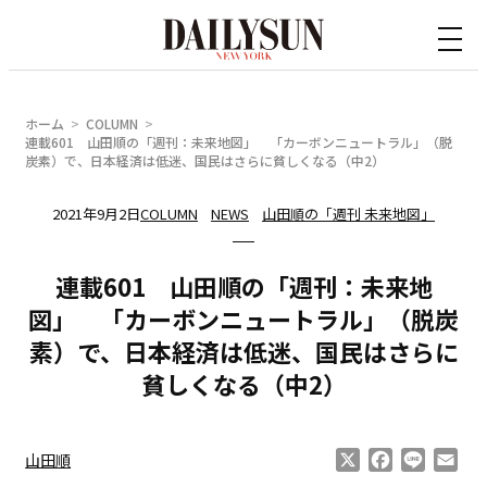
内
容
を
ス
ホーム
COLUMN
キ
連載601 山田順の「週刊：未来地図」 「カーボンニュートラル」（脱
炭素）で、日本経済は低迷、国民はさらに貧しくなる（中2）
ッ
プ
2021年9月2日
COLUMN
NEWS
山田順の「週刊 未来地図」
連載601 山田順の「週刊：未来地
図」 「カーボンニュートラル」（脱炭
素）で、日本経済は低迷、国民はさらに
貧しくなる（中2）
X
Facebook
Line
Ema
山田順