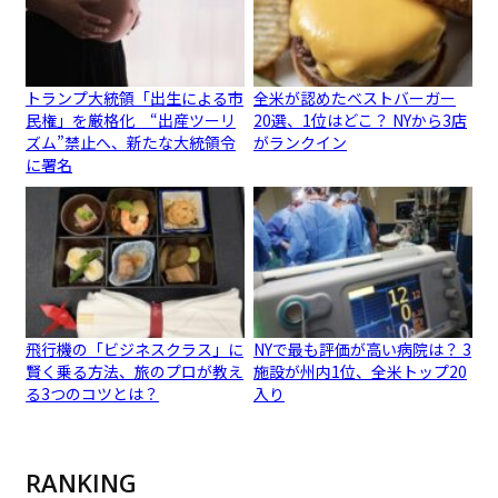
トランプ大統領「出生による市
全米が認めたベストバーガー
民権」を厳格化 “出産ツーリ
20選、1位はどこ？ NYから3店
ズム”禁止へ、新たな大統領令
がランクイン
に署名
飛行機の「ビジネスクラス」に
NYで最も評価が高い病院は？ 3
賢く乗る方法、旅のプロが教え
施設が州内1位、全米トップ20
る3つのコツとは？
入り
RANKING