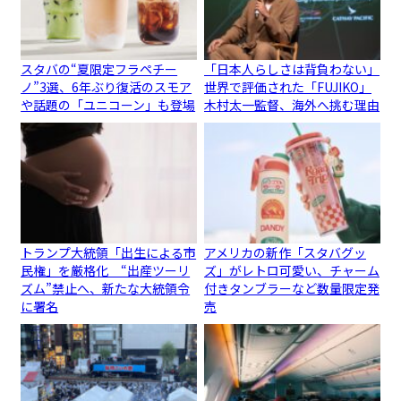
スタバの“夏限定フラペチー
「日本人らしさは背負わない」
ノ”3選、6年ぶり復活のスモア
世界で評価された「FUJIKO」
や話題の「ユニコーン」も登場
木村太一監督、海外へ挑む理由
トランプ大統領「出生による市
アメリカの新作「スタバグッ
民権」を厳格化 “出産ツーリ
ズ」がレトロ可愛い、チャーム
ズム”禁止へ、新たな大統領令
付きタンブラーなど数量限定発
に署名
売