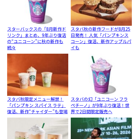
スターバックスの「8月新作ド
スタバ秋の新作フードが8月25
リンク」まとめ、9年ぶり復活
日発売！ 人気「パンプキンス
の“ユニコーン”に秋の新作も
コーン」復活、新作アップルパ
続々
イも
スタバ秋限定メニュー解禁！
スタバの幻「ユニコーン フラ
「パンプキン スパイス ラテ」
ペチーノ」が9年ぶり復活！世
復活、新作“チャイダー”も登場
界で2日間限定販売へ