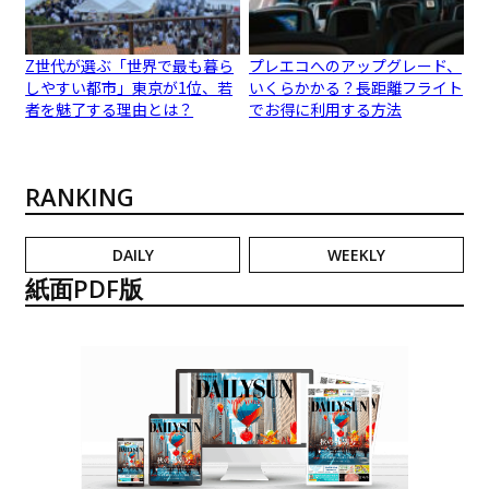
Z世代が選ぶ「世界で最も暮ら
プレエコへのアップグレード、
しやすい都市」東京が1位、若
いくらかかる？長距離フライト
者を魅了する理由とは？
でお得に利用する方法
RANKING
DAILY
WEEKLY
紙面PDF版