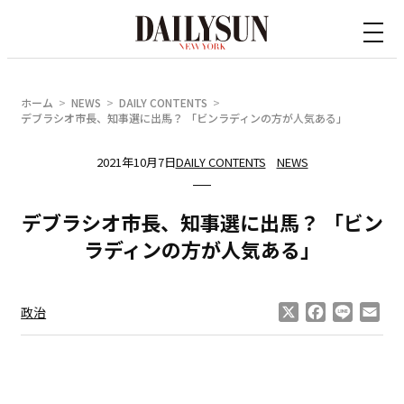
内
容
を
ス
ホーム
NEWS
DAILY CONTENTS
キ
デブラシオ市長、知事選に出馬？ 「ビンラディンの方が人気ある」
ッ
2021年10月7日
DAILY CONTENTS
NEWS
プ
デブラシオ市長、知事選に出馬？ 「ビン
ラディンの方が人気ある」
X
Facebook
Line
Ema
政治