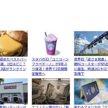
認めたベストバー
スタバの幻「ユニコーン
世界初「逆さま発進」
0選、1位はどこ？
フラペチーノ」が9年ぶ
絶叫コースターがNY
ら3店がランクイン
り復活！世界で2日間限
に誕生、時速161キロ
定販売へ
急降下
1番安いスーパーは
エコノミー席が広い「航
変わるアメリカの「グ