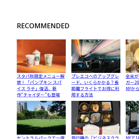
RECOMMENDED
スタバ秋限定メニュー解
プレエコへのアップグレ
全米が
禁！「パンプキン スパ
ード、いくらかかる？長
ガー2
イス ラテ」復活、新
距離フライトでお得に利
NYか
作“チャイダー”も登場
用する方法
セントラルパークで一夜
飛行機の「ビジネスクラ
NYで