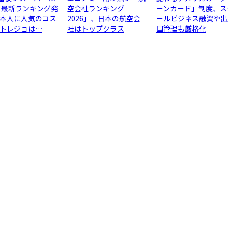
 最新ランキング発
空会社ランキング
ーンカード」制度、ス
本人に人気のコス
2026」、日本の航空会
ールビジネス融資や出
トレジョは…
社はトップクラス
国管理も厳格化