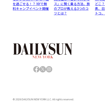
を過ごせる！？ NYで無
ス」に賢く乗る方法、旅
どこ？
料キャンプイベント開催
のプロが教える3つのコ
表、日
ツとは？
トコ、
Facebook
X
Instagram
© 2026 DAILYSUN NEW YORK LLC. All rights reserved.