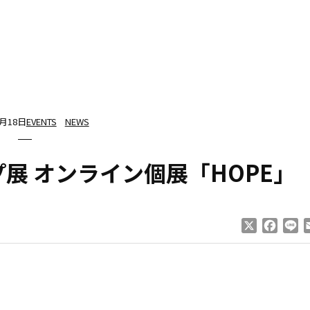
0月18日
EVENTS
NEWS
プ展 オンライン個展「HOPE」
X
Faceb
Li