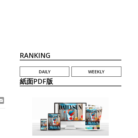
RANKING
DAILY
WEEKLY
紙面PDF版
ook
ne
Email