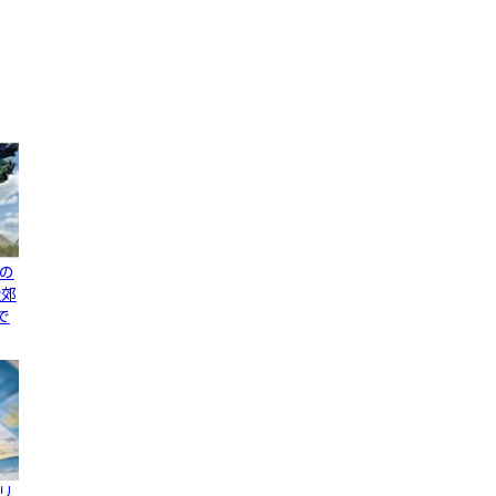
の
近郊
で
リ