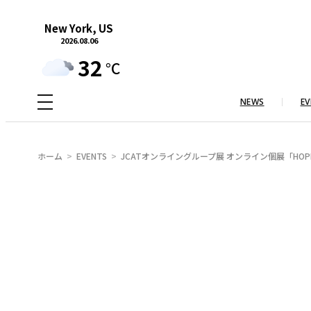
内
New York, US
容
2026.08.06
を
32
°C
ス
キ
NEWS
EV
ッ
プ
ホーム
EVENTS
JCATオンライングループ展 オンライン個展「HOP