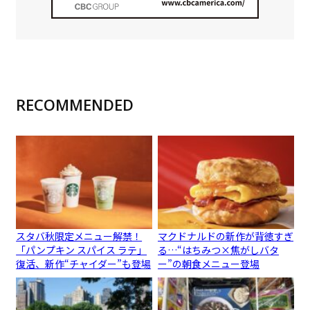
RECOMMENDED
スタバ秋限定メニュー解禁！
マクドナルドの新作が背徳すぎ
「パンプキン スパイス ラテ」
る…“はちみつ×焦がしバタ
復活、新作“チャイダー”も登場
ー”の朝食メニュー登場