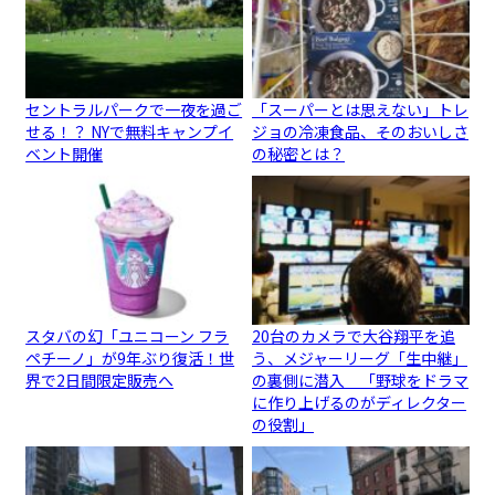
セントラルパークで一夜を過ご
「スーパーとは思えない」トレ
せる！？ NYで無料キャンプイ
ジョの冷凍食品、そのおいしさ
ベント開催
の秘密とは？
スタバの幻「ユニコーン フラ
20台のカメラで大谷翔平を追
ペチーノ」が9年ぶり復活！世
う、メジャーリーグ「生中継」
界で2日間限定販売へ
の裏側に潜入 「野球をドラマ
に作り上げるのがディレクター
の役割」