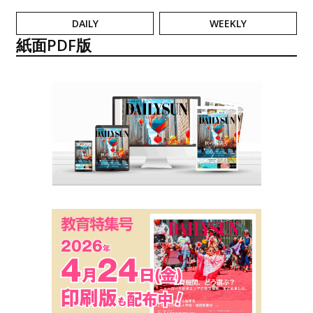
DAILY
WEEKLY
紙面PDF版