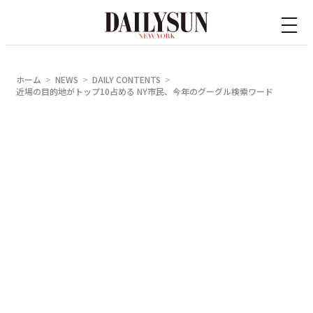
内
容
を
ス
ホーム
NEWS
DAILY CONTENTS
キ
近場の目的地がトップ10占める NY市民、今年のグーグル検索ワード
ッ
プ