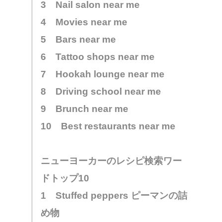
3 Nail salon near me
4 Movies near me
5 Bars near me
6 Tattoo shops near me
7 Hookah lounge near me
8 Driving school near me
9 Brunch near me
10 Best restaurants near me
ニューヨーカーのレシピ検索ワー
ドトップ10
1 Stuffed peppers ピーマンの詰
め物