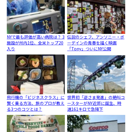
NYで最も評価が高い病院は？ 3
伝説のシェフ、アンソニー・ボ
施設が州内1位、全米トップ20
ーデインの青春を描く映画
入り
「Tony」ついにNY公開
飛行機の「ビジネスクラス」に
世界初「逆さま発進」の絶叫コ
賢く乗る方法、旅のプロが教え
ースターがNY近郊に誕生、時
る3つのコツとは？
速161キロで急降下