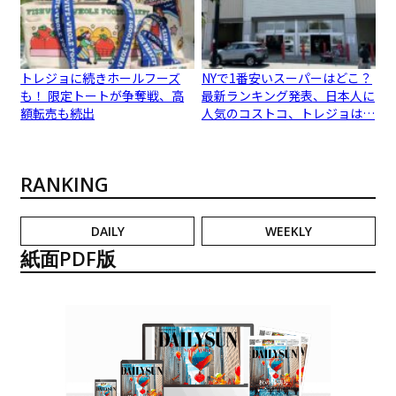
トレジョに続きホールフーズ
NYで1番安いスーパーはどこ？
も！ 限定トートが争奪戦、高
最新ランキング発表、日本人に
額転売も続出
人気のコストコ、トレジョは…
RANKING
DAILY
WEEKLY
紙面PDF版