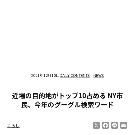
2021年12月10日
DAILY CONTENTS
NEWS
近場の目的地がトップ10占める NY市
民、今年のグーグル検索ワード
X
Facebook
Line
Ema
くらし