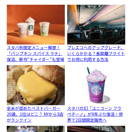
スタバ秋限定メニュー解禁！
プレエコへのアップグレード、
「パンプキン スパイス ラテ」
いくらかかる？長距離フライト
復活、新作“チャイダー”も登場
でお得に利用する方法
全米が認めたベストバーガー
スタバの幻「ユニコーン フラ
20選、1位はどこ？ NYから3店
ペチーノ」が9年ぶり復活！世
がランクイン
界で2日間限定販売へ