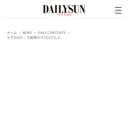
内
容
を
ス
ホーム
NEWS
DAILY CONTENTS
キ
マグロ101：三崎港のマグログルメ
ッ
プ