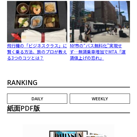
飛行機の「ビジネスクラス」に
NY市の“バス無料化”実現せ
賢く乗る方法、旅のプロが教え
ず…無賃乗車増加でMTA「運
る3つのコツとは？
賃値上げの恐れ」
RANKING
DAILY
WEEKLY
紙面PDF版