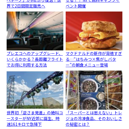
界で2日間限定販売へ
ベント開催
プレエコへのアップグレード、
マクドナルドの新作が背徳すぎ
いくらかかる？長距離フライト
る…“はちみつ×焦がしバタ
でお得に利用する方法
ー”の朝食メニュー登場
世界初「逆さま発進」の絶叫コ
「スーパーとは思えない」トレ
ースターがNY近郊に誕生、時
ジョの冷凍食品、そのおいしさ
速161キロで急降下
の秘密とは？