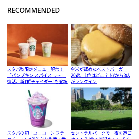
RECOMMENDED
スタバ秋限定メニュー解禁！
全米が認めたベストバーガー
「パンプキン スパイス ラテ」
20選、1位はどこ？ NYから3店
復活、新作“チャイダー”も登場
がランクイン
スタバの幻「ユニコーン フラ
セントラルパークで一夜を過ご
ペチーノ」が9年ぶり復活！世
せる！？ NYで無料キャンプイ