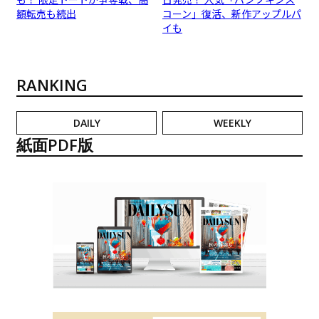
額転売も続出
コーン」復活、新作アップルパ
イも
RANKING
DAILY
WEEKLY
紙面PDF版