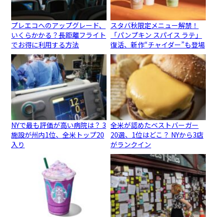
プレエコへのアップグレード、
スタバ秋限定メニュー解禁！
いくらかかる？長距離フライト
「パンプキン スパイス ラテ」
でお得に利用する方法
復活、新作“チャイダー”も登場
NYで最も評価が高い病院は？ 3
全米が認めたベストバーガー
施設が州内1位、全米トップ20
20選、1位はどこ？ NYから3店
入り
がランクイン