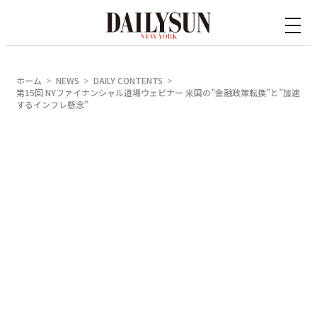
内
容
を
ス
ホーム
NEWS
DAILY CONTENTS
キ
第15回 NYファイナンシャル道場ウェビナー 米国の”金融政策転換”と”加速
するインフレ懸念”
ッ
プ