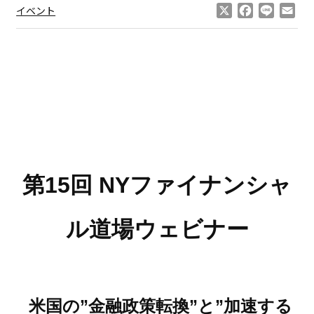
X
Facebook
Line
Ema
イベント
第15回 NYファイナンシャ
ル道場ウェビナー
米国の”金融政策転換”と”加速する