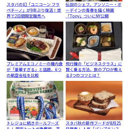
スタバの幻「ユニコーン フラ
伝説のシェフ、アンソニー・ボ
ペチーノ」が9年ぶり復活！世
ーデインの青春を描く映画
界で2日間限定販売へ
「Tony」ついにNY公開
プレミアムエコノミーの機内食
飛行機の「ビジネスクラス」に
が「豪華すぎる」と話題、6つ
賢く乗る方法、旅のプロが教え
の航空会社を比較
る3つのコツとは？
トレジョに続きホールフーズ
スタバ秋の新作フードが8月25
も！ 限定トートが争奪戦、高
日発売！ 人気「パンプキンス