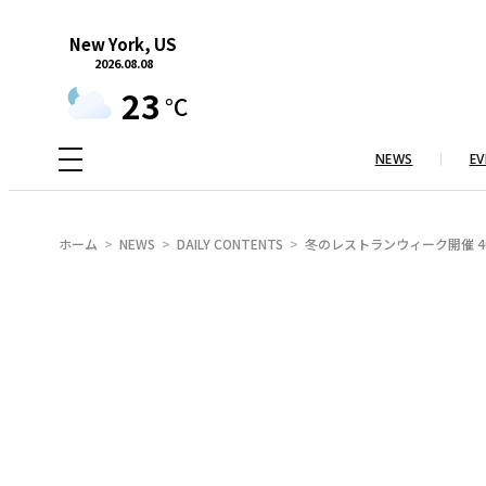
内
New York, US
容
2026.08.08
を
23
°C
ス
キ
NEWS
EV
ッ
プ
ホーム
NEWS
DAILY CONTENTS
冬のレストランウィーク開催 