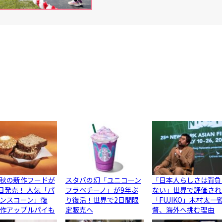
秋の新作フードが
スタバの幻「ユニコーン
「日本人らしさは背負
5日発売！ 人気「パ
フラペチーノ」が9年ぶ
ない」世界で評価され
ンスコーン」復
り復活！世界で2日間限
「FUJIKO」木村太一
作アップルパイも
定販売へ
督、海外へ挑む理由