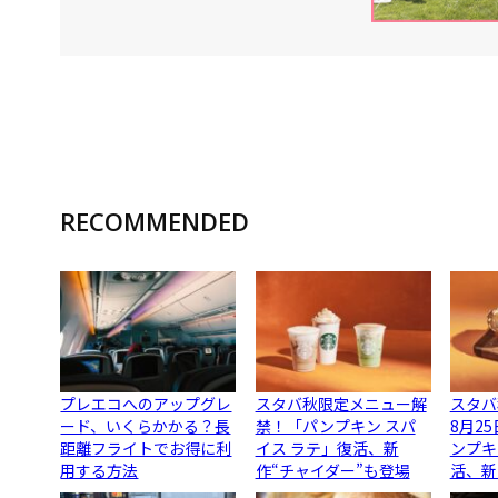
RECOMMENDED
プレエコへのアップグレ
スタバ秋限定メニュー解
スタバ
ード、いくらかかる？長
禁！「パンプキン スパ
8月2
距離フライトでお得に利
イス ラテ」復活、新
ンプキ
用する方法
作“チャイダー”も登場
活、新