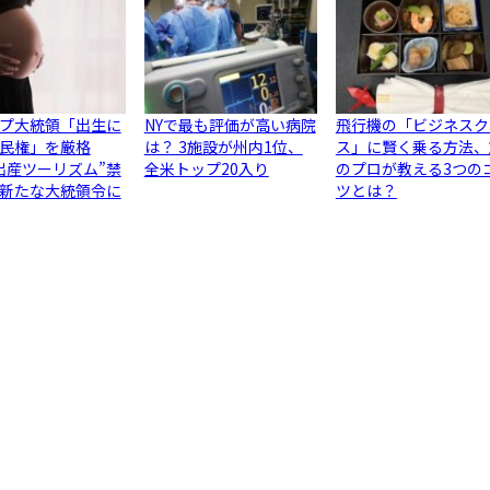
プ大統領「出生に
NYで最も評価が高い病院
飛行機の「ビジネスク
民権」を厳格
は？ 3施設が州内1位、
ス」に賢く乗る方法、
出産ツーリズム”禁
全米トップ20入り
のプロが教える3つの
新たな大統領令に
ツとは？