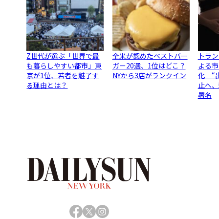
Z世代が選ぶ「世界で最
全米が認めたベストバー
トラン
も暮らしやすい都市」東
ガー20選、1位はどこ？
よる市
京が1位、若者を魅了す
NYから3店がランクイン
化 “
る理由とは？
止へ、
署名
Facebook
X
Instagram