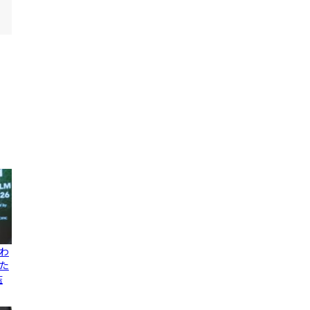
わ
た
監