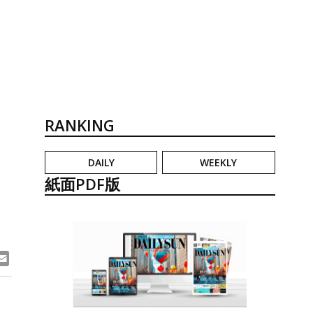
RANKING
DAILY
WEEKLY
紙面PDF版
ook
ne
Email